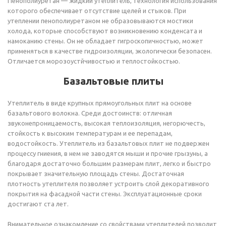
Пенополиуретан — жидкий утеплитель, технология использования
которого обеспечивает отсутствие щелей и стыков. При
утеплении пенополиуретаном не образовываются мостики
холода, которые способствуют возникновению конденсата и
намоканию стены. Он не обладает гигроскопичностью, может
применяться в качестве гидроизоляции, экологически безопасен.
Отличается морозоустйчивостью и теплостойкостью.
Базальтовые плиты
Утеплитель в виде крупных прямоугольных плит на основе
базальтового волокна. Среди достоинств: отличная
звуконепроницаемость, высокая теплоизоляция, негорючесть,
стойкость к высоким температурам и ее перепадам,
водостойкость. Утеплитель из базальтовых плит не подвержен
процессу гниения, в нем не заводятся мыши и прочие грызуны, а
благодаря достаточно большим размерам плит, легко и быстро
покрывает значительную площадь стены. Достаточная
плотность утеплителя позволяет устроить слой декоративного
покрытия на фасадной части стены. Эксплуатационные сроки
достигают ста лет.
Внимательное ознакомление со свойствами утеплителей позволит