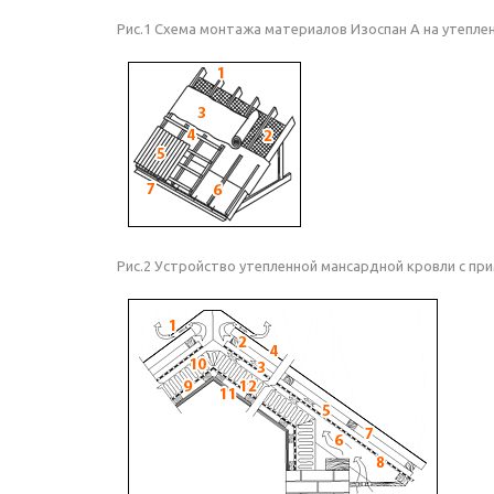
Рис.1 Схема монтажа материалов Изоспан А на утепле
Рис.2 Устройство утепленной мансардной кровли с пр