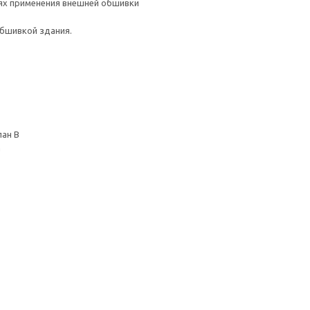
аях применения внешней обшивки
обшивкой здания.
спан В
а