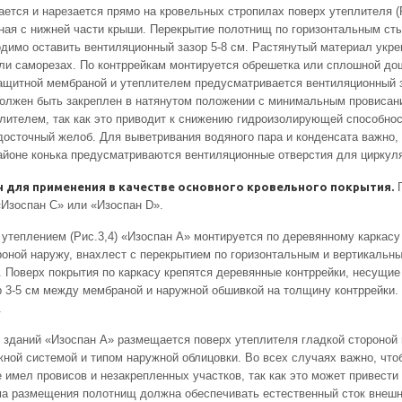
ется и нарезается прямо на кровельных стропилах поверх утеплителя (
ная с нижней части крыши. Перекрытие полотнищ по горизонтальным сты
димо оставить вентиляционный зазор 5-8 см. Растянутый материал укр
ли саморезах. По контррейкам монтируется обрешетка или сплошной дощ
ащитной мембраной и утеплителем предусматривается вентиляционный з
должен быть закреплен в натянутом положении с минимальным провисан
плителем, так как это приводит к снижению гидроизолирующей способно
досточный желоб. Для выветривания водяного пара и конденсата важно,
айоне конька предусматриваются вентиляционные отверстия для циркул
н для применения в качестве основного кровельного покрытия.
П
«Изоспан С» или «Изоспан D».
теплением (Рис.3,4) «Изоспан А» монтируется по деревянному каркасу 
оной наружу, внахлест с перекрытием по горизонтальным и вертикальны
Поверх покрытия по каркасу крепятся деревянные контррейки, несущие н
 3-5 см между мембраной и наружной обшивкой на толщину контррейки
.
зданий «Изоспан А» размещается поверх утеплителя гладкой стороной 
ной системой и типом наружной облицовки. Во всех случаях важно, чт
 имел провисов и незакрепленных участков, так как это может привести
ема размещения полотнищ должна обеспечивать естественный сток внешн