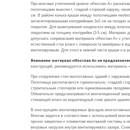
При монтаже утепленной кровли «Изоспан А» раскатыва
полотнищами внахлест, гладкой стороной наружу, начи
см. В районе конька крыши между полотнищами необхо
антисептированными контррейками 3х5 см на гвоздях и
покрытия. Для выветривания конденсата между влагоз
покрытием на толщину контррейки (3-5 см). Материал 
допускать соприкасания материала «Изоспан А» с уте
естественный сток влаги с поверхности мембраны в во
вентилируемым. Для этого в нижней части крыши и в р
Внимание: материал «Изоспан А» не предназначе
конструкций, рекомендуется использовать материалы 
При сооружении стен малоэтажных зданий с наружным у
Полотнища располагаются горизонтально, гладкой стор
строительным степлером или оцинкованными гвоздями. 
Обязательно предусматривается вентиляционный зазор
стекающей влаги на водоотводный слив цоколя здания
В конструкциях вентилируемых фасадов многоэтажных 
Монтаж ведется в соответствии с используемой монтаж
прочно закреплен к элементам монтажной системы и не
ветровых нагрузок внутри вентилируемого зазора. Сх