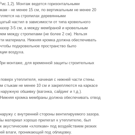
Рис.1,2). Монтаж ведется горизонтальными
кам - не менее 15 см, по вертикальным не менее 20
епляется на стропилах деревянными
атый настил в зависимости от типа кровельного
азор 3-5 см, а между мембраной и кровельным
ием между стропилами (не более 2 см). Нельзя
сти материала. Нижняя кромка должна обеспечивать
 чтобы подкровельное пространство было
яции воздуха.
ри монтаже, для временной защиты строительных
поверх утеплителя, начиная с нижней части стены.
м стыкам не менее 10 см и закрепляются на каркасе
аружную обшивку (вагонка, сайдинг и т.д.).
. Нижняя кромка мембраны должна обеспечивать отвод
наружу с внутренней стороны вентилируемого зазора.
обы материал хорошо прилегал к утеплителю, был
 к акустическим «хлопкам» под воздействием резких
ей влаги, проникающей под облицовку.