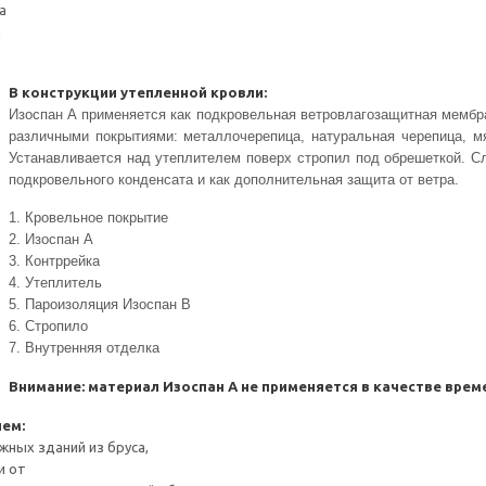
а
й
В конструкции утепленной кровли:
Изоспан А применяется как подкровельная ветровлагозащитная мембра
различными покрытиями: металлочерепица, натуральная черепица, м
Устанавливается над утеплителем поверх стропил под обрешеткой. С
подкровельного конденсата и как дополнительная защита от ветра.
1. Кровельное покрытие
2. Изоспан А
3. Контррейка
4. Утеплитель
5. Пароизоляция Изоспан В
6. Стропило
7. Внутренняя отделка
Внимание: материал Изоспан А не применяется в качестве врем
ием:
жных зданий из бруса,
и от