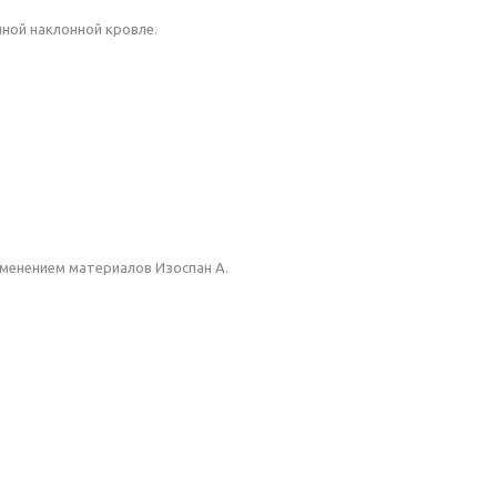
нной наклонной кровле.
именением материалов Изоспан А.