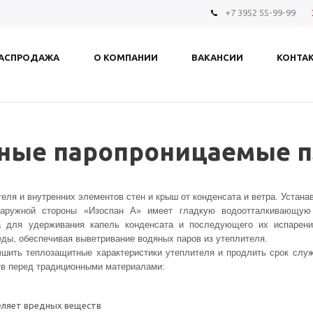
+7 3952 55-99-99
АСПРОДАЖА
О КОМПАНИИ
ВАКАНСИИ
КОНТА
тные паропроницаемые 
еля и внутренних элементов стен и крыш от конденсата и ветра. Устан
аружной стороны «Изоспан А» имеет гладкую водоотталкивающую 
ена для удерживания капель конденсата и последующего их испарен
еды, обеспечивая выветривание водяных паров из утеплителя.
шить теплозащитные характеристики утеплителя и продлить срок служб
в перед традиционными материалами:
деляет вредных веществ