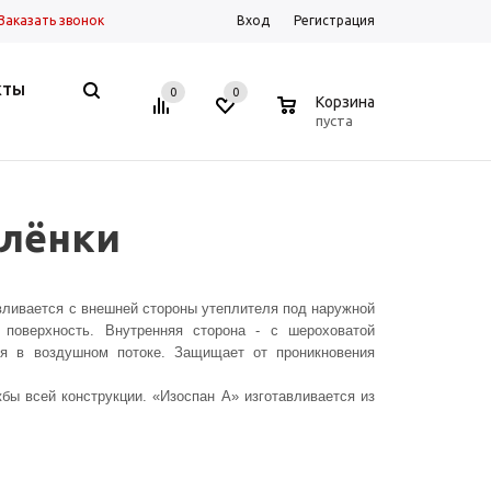
Заказать звонок
Вход
Регистрация
КТЫ
0
0
0
Корзина
пуста
плёнки
авливается с внешней стороны утеплителя под наружной
поверхность. Внутренняя сторона - с шероховатой
ия в воздушном потоке. Защищает от проникновения
ы всей конструкции. «Изоспан А» изготавливается из