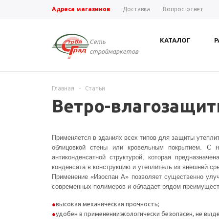
Адреса магазинов
Доставка
Вопрос-ответ
КАТАЛОГ
Р
Сеть
строймаркетов
Главная
-
Статьи
Ветро-влагозащи
Применяется в зданиях всех типов для защиты утеплит
облицовкой стены или кровельным покрытием. С н
антиконденсатной структурой, которая предназнач
конденсата в конструкцию и утеплитель из внешней ср
Применение «Изоспан А» позволяет существенно улуч
современных полимеров и обладает рядом преимущест
высокая механическая прочность;
удобен в примененииэкологически безопасен, не вы