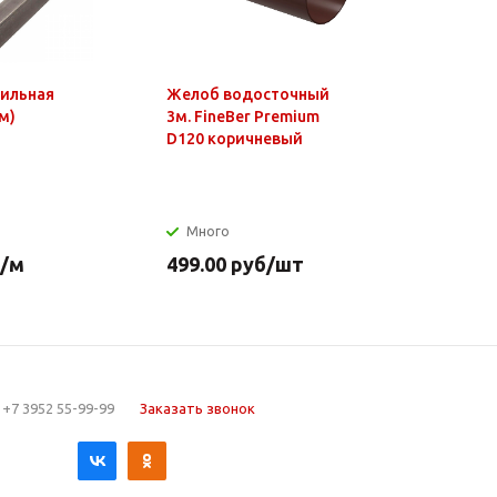
фильная
Желоб водосточный
Чайник э
м)
3м. FineBer Premium
1,8л, 150
D120 коричневый
нагр.элем
нерж.стал
Много
Много
/м
499.00
руб
/шт
649.90
р
+7 3952 55-99-99
Заказать звонок