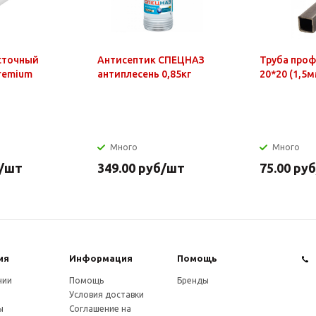
сточный
Антисептик СПЕЦНАЗ
Труба про
Premium
антиплесень 0,85кг
20*20 (1,5м
Много
Много
/шт
349.00
руб
/шт
75.00
руб
ия
Информация
Помощь
нии
Помощь
Бренды
Условия доставки
ы
Соглашение на