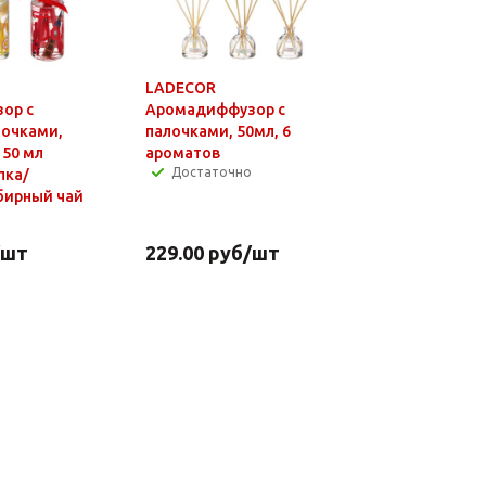
LADECOR
ор с
Аромадиффузор с
лочками,
палочками, 50мл, 6
 50 мл
ароматов
Достаточно
пка/
бирный чай
/шт
229.00
руб
/шт