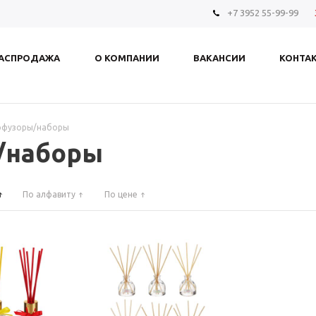
+7 3952 55-99-99
АСПРОДАЖА
О КОМПАНИИ
ВАКАНСИИ
КОНТА
фузоры/наборы
/наборы
По алфавиту
По цене