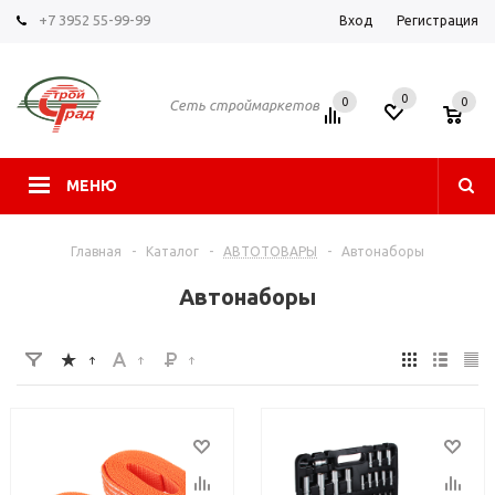
+7 3952 55-99-99
Вход
Регистрация
0
0
0
Сеть строймаркетов
МЕНЮ
Главная
-
Каталог
-
АВТОТОВАРЫ
-
Автонаборы
Автонаборы