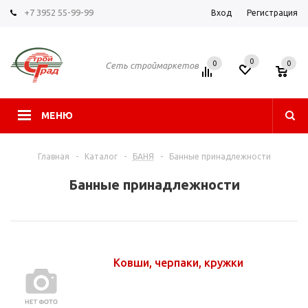
+7 3952 55-99-99
Вход
Регистрация
0
0
0
Сеть строймаркетов
МЕНЮ
Главная
-
Каталог
-
БАНЯ
-
Банные принадлежности
Банные принадлежности
Ковши, черпаки, кружки