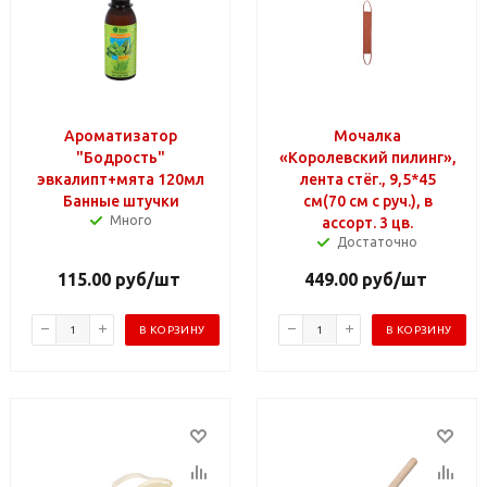
Ароматизатор
Мочалка
"Бодрость"
«Королевский пилинг»,
эвкалипт+мята 120мл
лента стёг., 9,5*45
Банные штучки
см(70 см с руч.), в
Много
ассорт. 3 цв.
Достаточно
115.00
руб
/шт
449.00
руб
/шт
В КОРЗИНУ
В КОРЗИНУ