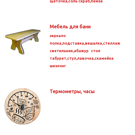
щеточка,соль скраб,пемза
Мебель для бани
зеркало
полка,подставка,вешалка,стеллаж
светильник,абажур
стол
табурет,стул,лавочка,скамейка
шезлонг
Термометры, часы