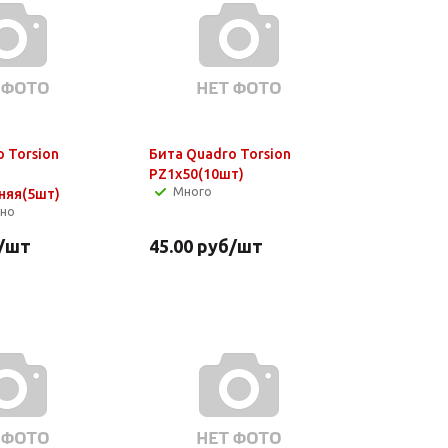
 Torsion
Бита Quadro Torsion
PZ1x50(10шт)
Много
няя(5шт)
чно
/шт
45.00
руб
/шт