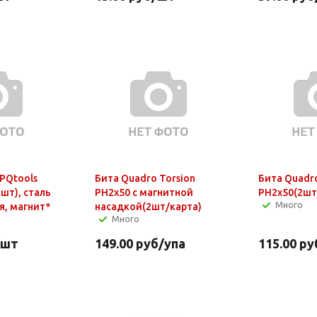
 PQtools
Бита Quadro Torsion
Бита Quadro
шт), сталь
PH2x50 с магнитной
PH2x50(2шт
Много
я, магнит*
насадкой(2шт/карта)
Много
/шт
149.00
руб
/упа
115.00
ру