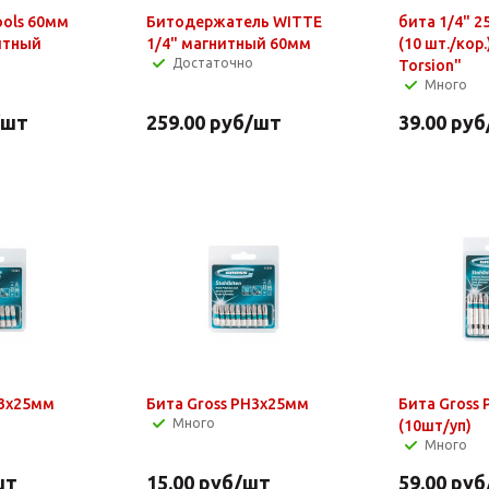
ols 60мм
Битодержатель WITTE
бита 1/4" 2
итный
1/4" магнитный 60мм
(10 шт./кор
Достаточно
Torsion"
Много
/шт
259.00
руб
/шт
39.00
руб
Z3х25мм
Бита Gross РН3х25мм
Бита Gross
Много
(10шт/уп)
Много
шт
15.00
руб
/шт
59.00
руб