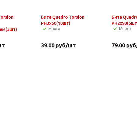
orsion
Бита Quadro Torsion
Бита Quadro
PH3x50(10шт)
PH2x90(5шт
Много
Много
ем(5шт)
шт
39.00
руб
/шт
79.00
руб