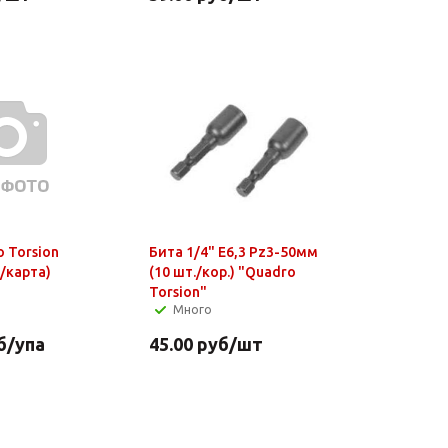
 Torsion
Бита 1/4" E6,3 Рz3-50мм
/карта)
(10 шт./кор.) "Quadro
Torsion"
Много
б
/упа
45.00
руб
/шт