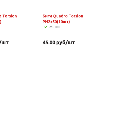
 Torsion
Бита Quadro Torsion
)
PH2x50(10шт)
Много
/шт
45.00
руб
/шт