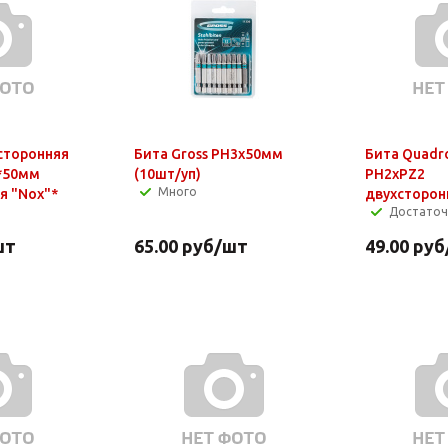
сторонняя
Бита Gross PH3х50мм
Бита Quadro
*50мм
(10шт/уп)
PH2xPZ2
Много
я "Nox"*
двухсторон
Достато
шт
65.00
руб
/шт
49.00
руб