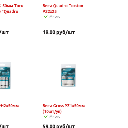
5-50мм Torx
Бита Quadro Torsion
.) "Quadro
PZ2x25
Много
/шт
19.00
руб
/шт
 PH2х50мм
Бита Gross PZ1х50мм
(10шт/уп)
Много
/шт
59.00
руб
/шт