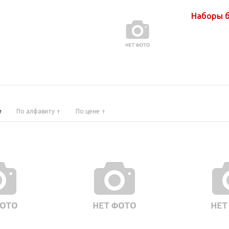
Наборы 
По алфавиту
По цене