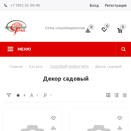
+7 3952 55-99-99
Вход
Регистрация
0
0
0
Сеть строймаркетов
МЕНЮ
Главная
-
Каталог
-
САДОВЫЙ ИНВЕНТАРЬ
-
Декор садовый
Декор садовый