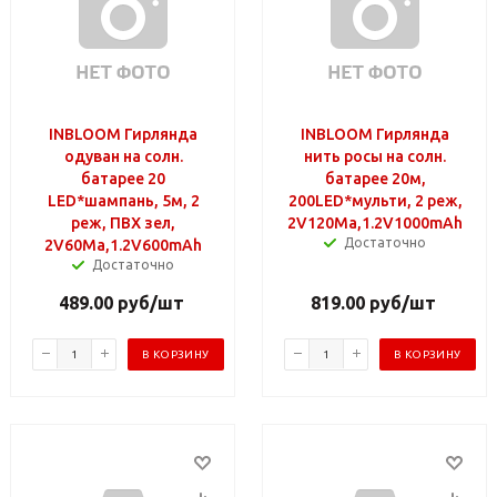
INBLOOM Гирлянда
INBLOOM Гирлянда
одуван на солн.
нить росы на солн.
батарее 20
батарее 20м,
LED*шампань, 5м, 2
200LED*мульти, 2 реж,
реж, ПВХ зел,
2V120Ma,1.2V1000mAh
Достаточно
2V60Ma,1.2V600mAh
Достаточно
489.00
руб
/шт
819.00
руб
/шт
В КОРЗИНУ
В КОРЗИНУ