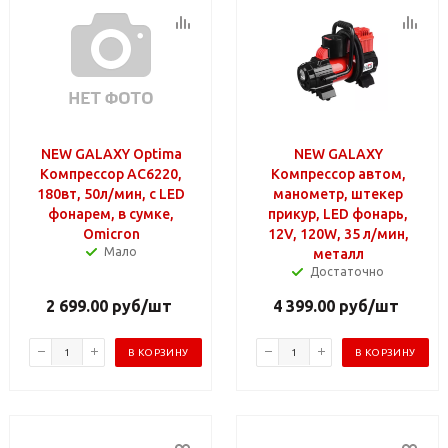
NEW GALAXY Optima
NEW GALAXY
Компрессор АС6220,
Компрессор автом,
180вт, 50л/мин, c LED
манометр, штекер
фонарем, в сумке,
прикур, LED фонарь,
Omicron
12V, 120W, 35 л/мин,
Мало
металл
Достаточно
2 699.00
руб
/шт
4 399.00
руб
/шт
В КОРЗИНУ
В КОРЗИНУ