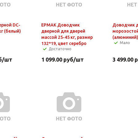
ерной DC-
ЕРМАК Доводчик
Доводчик 
кг (белый)
дверной для дверей
морозостой
массой 25-45 кг, размер
(алюминий
Мало
132*19, цвет серебро
Достаточно
б
/шт
1 099.00
руб
/шт
3 499.00
р