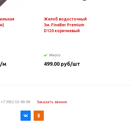
фильная
Желоб водосточный
Чайник э
м)
3м. FineBer Premium
1,8л, 150
D120 коричневый
нагр.элем
нерж.стал
Много
Много
/м
499.00
руб
/шт
649.90
р
+7 3952 55-99-99
Заказать звонок