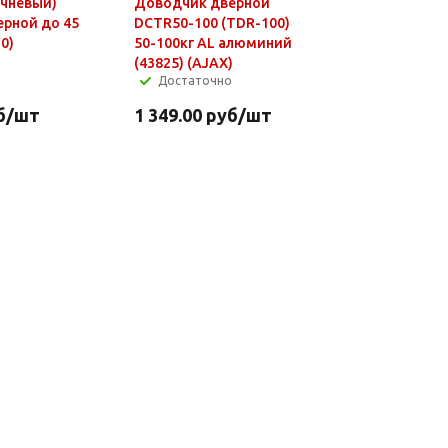
ичневый)
Доводчик дверной
рной до 45
DCTR50-100 (TDR-100)
0)
50-100кг AL алюминий
(43825) (AJAX)
Достаточно
б
/шт
1 349.00
руб
/шт