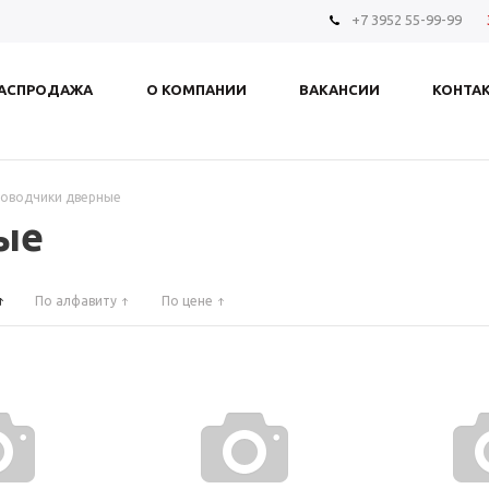
+7 3952 55-99-99
АСПРОДАЖА
О КОМПАНИИ
ВАКАНСИИ
КОНТА
оводчики дверные
ые
По алфавиту
По цене