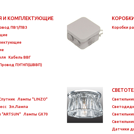
ИЯ И КОМПЛЕКТУЮЩИЕ
КОРОБК
овод ПВ1/ПВ3
Коробки р
ющие
плектующие
ие
еля
Кабель ВВГ
Провод ПУГНП(ШВВП)
СВЕТОТ
Спутник
Лампы "LINZO"
Светильни
есс
Эл.Лампа
Светодидн
 "ARTSUN"
Лампы GX70
Светильни
Светильни
Датчики д