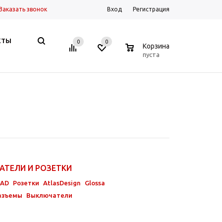
Заказать звонок
Вход
Регистрация
КТЫ
0
0
0
Корзина
пуста
АТЕЛИ И РОЗЕТКИ
-AD
Розетки
AtlasDesign
Glossa
азъемы
Выключатели