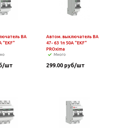
лючатель ВА
Автом. выключатель ВА
А "EKF"
47- 63 1п 50А "EKF"
PROxima
чно
Много
б
/шт
299.00
руб
/шт