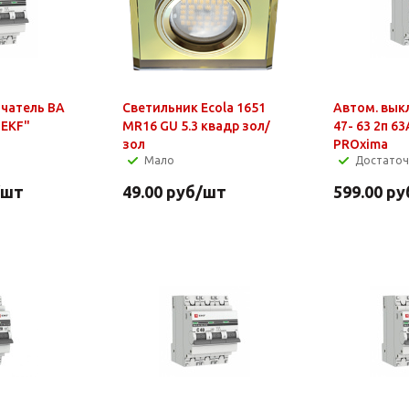
чатель ВА
Светильник Ecola 1651
Автом. вык
"EKF"
MR16 GU 5.3 квадр зол/
47- 63 2п 63
зол
PROxima
Мало
Достато
/шт
49.00
руб
/шт
599.00
ру