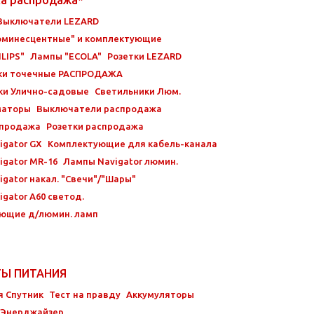
Выключатели LEZARD
минесцентные" и комплектующие
LIPS"
Лампы "ECOLA"
Розетки LEZARD
ки точечные РАСПРОДАЖА
ки Улично-садовые
Светильники Люм.
маторы
Выключатели распродажа
спродажа
Розетки распродажа
igator GX
Комплектующие для кабель-канала
igator MR-16
Лампы Navigator люмин.
gator накал. "Свечи"/"Шары"
gator А60 светод.
ющие д/люмин. ламп
ТЫ ПИТАНИЯ
я Спутник
Тест на правду
Аккумуляторы
 Энерджайзер