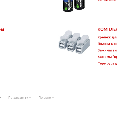
ры
КОМПЛЕ
Крепеж дл
Полоса мо
Зажимы ви
Зажимы "к
Термоусад
По алфавиту
По цене