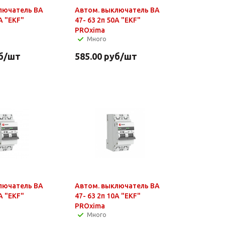
лючатель ВА
Автом. выключатель ВА
А "EKF"
47- 63 2п 50А "EKF"
PROxima
Много
б
/шт
585.00
руб
/шт
лючатель ВА
Автом. выключатель ВА
А "EKF"
47- 63 2п 10А "EKF"
PROxima
Много