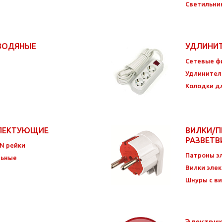
Светильни
 ВОДЯНЫЕ
УДЛИНИ
Сетевые ф
Удлинител
Колодки д
ПЛЕКТУЮЩИЕ
ВИЛКИ/П
РАЗВЕТ
IN рейки
Патроны эл
льные
Вилки элек
Шнуры с в
Электри