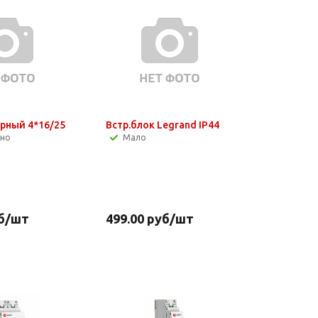
рный 4*16/25
Встр.блок Legrand IP44
чно
Мало
б
/шт
499.00
руб
/шт