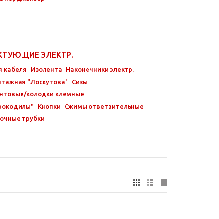
КТУЮЩИЕ ЭЛЕКТР.
я кабеля
Изолента
Наконечники электр.
нтажная "Лоскутова"
Сизы
нтовые/колодки клемные
рокодилы"
Кнопки
Сжимы ответвительные
очные трубки