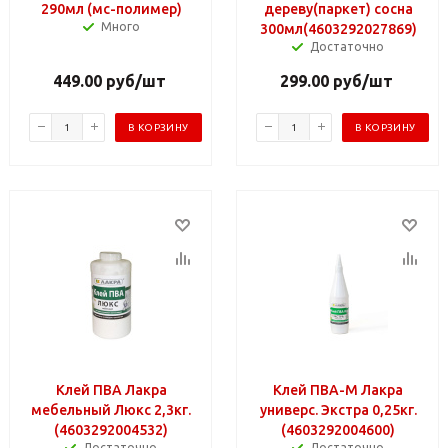
290мл (мс-полимер)
дереву(паркет) сосна
Много
300мл(4603292027869)
Достаточно
449.00
руб
/шт
299.00
руб
/шт
В КОРЗИНУ
В КОРЗИНУ
Клей ПВА Лакра
Клей ПВА-М Лакра
мебельный Люкс 2,3кг.
универс. Экстра 0,25кг.
(4603292004532)
(4603292004600)
Достаточно
Достаточно