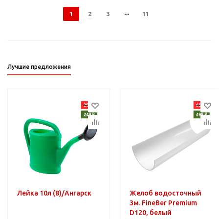
1
2
3
11
Лучшие предложения
Лейка 10л (8)/Ангарск
Желоб водосточный
3м. FineBer Premium
D120, белый