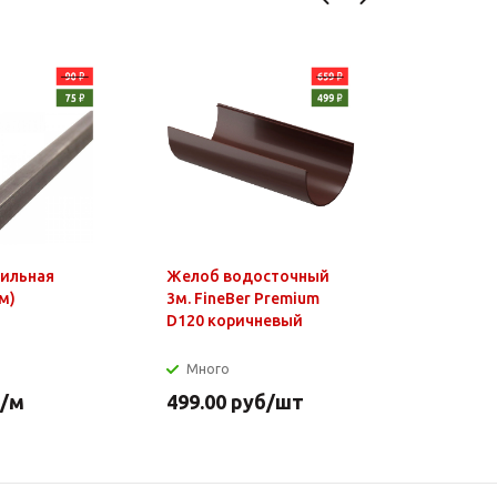
фильная
Желоб водосточный
Чайник э
м)
3м. FineBer Premium
1,8л, 150
D120 коричневый
нагр.элем
нерж.стал
Много
Много
/м
499.00
руб
/шт
649.90
р