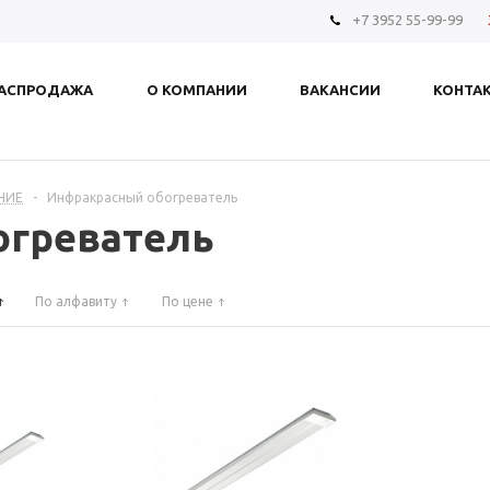
+7 3952 55-99-99
АСПРОДАЖА
О КОМПАНИИ
ВАКАНСИИ
КОНТА
НИЕ
-
Инфракрасный обогреватель
огреватель
По алфавиту
По цене