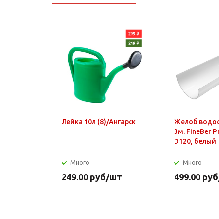
Лейка 10л (8)/Ангарск
Желоб водо
3м. FineBer 
D120, белый
Много
Много
249.00
руб
/шт
499.00
руб