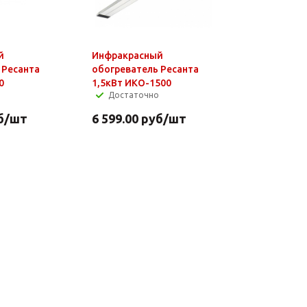
й
Инфракрасный
 Ресанта
обогреватель Ресанта
0
1,5кВт ИКО-1500
Достаточно
б
/шт
6 599.00
руб
/шт