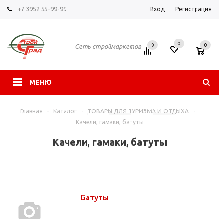
+7 3952 55-99-99
Вход
Регистрация
0
0
0
Сеть строймаркетов
МЕНЮ
Главная
-
Каталог
-
ТОВАРЫ ДЛЯ ТУРИЗМА И ОТДЫХА
-
Качели, гамаки, батуты
Качели, гамаки, батуты
Батуты