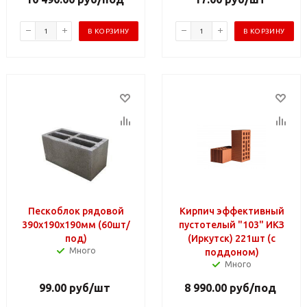
В КОРЗИНУ
В КОРЗИНУ
Пескоблок рядовой
Кирпич эффективный
390х190х190мм (60шт/
пустотелый "103" ИКЗ
под)
(Иркутск) 221шт (с
Много
поддоном)
Много
99.00
руб
/шт
8 990.00
руб
/под