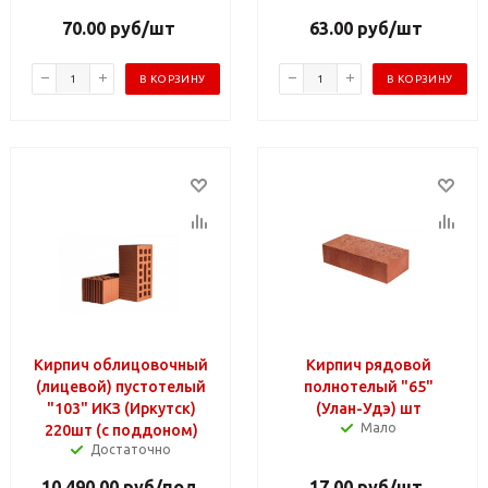
70.00
руб
/шт
63.00
руб
/шт
В КОРЗИНУ
В КОРЗИНУ
Кирпич облицовочный
Кирпич рядовой
(лицевой) пустотелый
полнотелый "65"
"103" ИКЗ (Иркутск)
(Улан-Удэ) шт
Мало
220шт (с поддоном)
Достаточно
10 490.00
руб
/под
17.00
руб
/шт