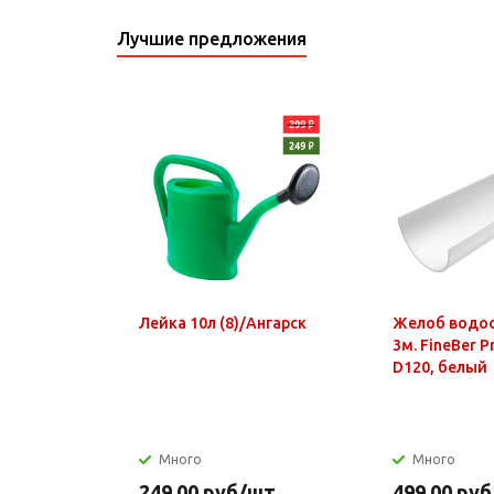
Лучшие предложения
Лейка 10л (8)/Ангарск
Желоб водо
3м. FineBer 
D120, белый
Много
Много
249.00
руб
/шт
499.00
руб