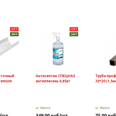
сточный
Антисептик СПЕЦНАЗ
Труба про
Premium
антиплесень 0,85кг
20*20 (1,5м
Много
Много
/шт
349.00
руб
/шт
75.00
руб