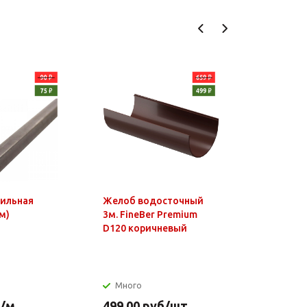
фильная
Желоб водосточный
Чайник э
м)
3м. FineBer Premium
1,8л, 150
D120 коричневый
нагр.элем
нерж.стал
Много
Много
/м
499.00
руб
/шт
649.90
р