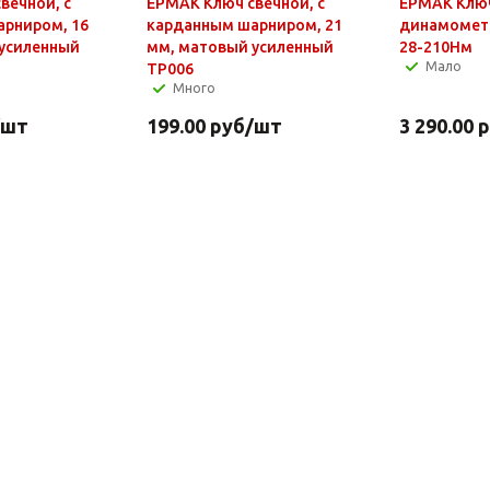
вечной, с
ЕРМАК Ключ свечной, с
ЕРМАК Клю
рниром, 16
карданным шарниром, 21
динамометр
усиленный
мм, матовый усиленный
28-210Нм
Мало
TP006
Много
/шт
199.00
руб
/шт
3 290.00
р