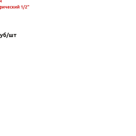
ч
ический 1/2"
уб
/шт