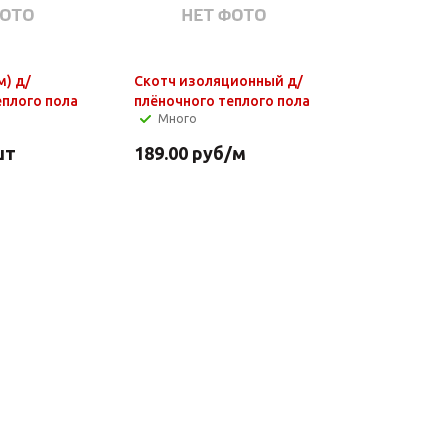
м) д/
Скотч изоляционный д/
еплого пола
плёночного теплого пола
Много
шт
189.00
руб
/м