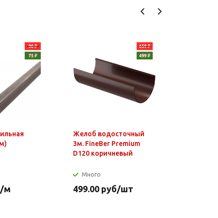
фильная
Желоб водосточный
Чайник э
м)
3м. FineBer Premium
1,8л, 150
D120 коричневый
нагр.элем
нерж.стал
Много
Много
/м
499.00
руб
/шт
649.90
р