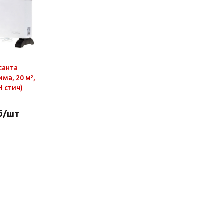
санта
има, 20 м²,
Н стич)
б
/шт