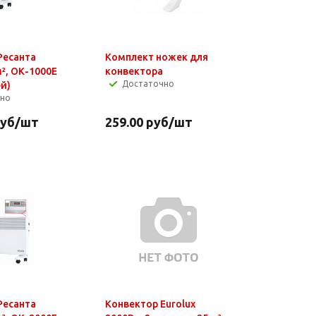
Ресанта
Комплект ножек для
м², ОК-1000Е
конвектора
Достаточно
й)
чно
уб
/шт
259.00
руб
/шт
Ресанта
Конвектор Eurolux