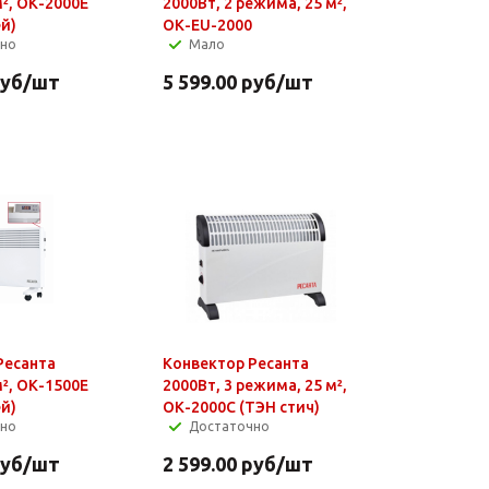
м², ОК-2000Е
2000Вт, 2 режима, 25 м²,
й)
ОК-EU-2000
чно
Мало
уб
/шт
5 599.00
руб
/шт
Ресанта
Конвектор Ресанта
м², ОК-1500Е
2000Вт, 3 режима, 25 м²,
й)
ОК-2000С (ТЭН стич)
чно
Достаточно
уб
/шт
2 599.00
руб
/шт