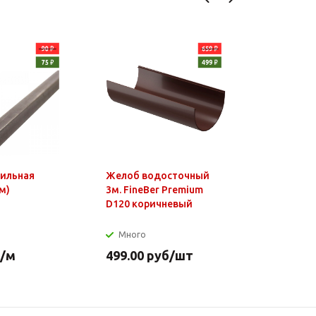
фильная
Желоб водосточный
Чайник э
м)
3м. FineBer Premium
1,8л, 150
D120 коричневый
нагр.элем
нерж.стал
Много
Много
/м
499.00
руб
/шт
649.90
р