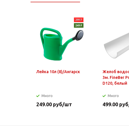
Лейка 10л (8)/Ангарск
Желоб водо
3м. FineBer 
D120, белый
Много
Много
249.00
руб
/шт
499.00
руб