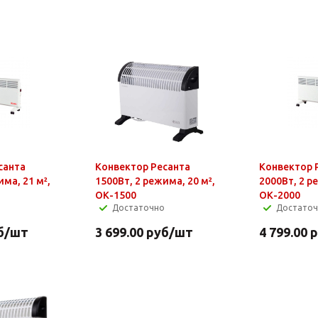
санта
Конвектор Ресанта
Конвектор 
има, 21 м²,
1500Вт, 2 режима, 20 м²,
2000Вт, 2 р
ОК-1500
ОК-2000
Достаточно
Достато
б
/шт
3 699.00
руб
/шт
4 799.00
р