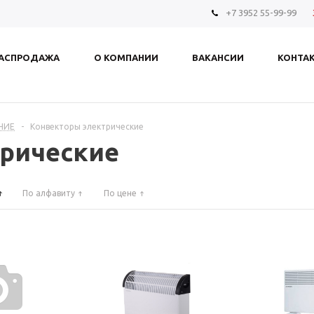
+7 3952 55-99-99
АСПРОДАЖА
О КОМПАНИИ
ВАКАНСИИ
КОНТА
НИЕ
-
Конвекторы электрические
рические
По алфавиту
По цене