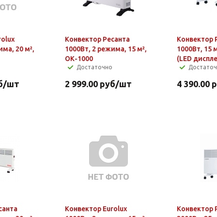
olux
Конвектор Ресанта
Конвектор 
има, 20 м²,
1000Вт, 2 режима, 15 м²,
1000Вт, 15 
ОК-1000
(LED диспле
Достаточно
Достато
б
/шт
2 999.00
руб
/шт
4 390.00
р
санта
Конвектор Eurolux
Конвектор 