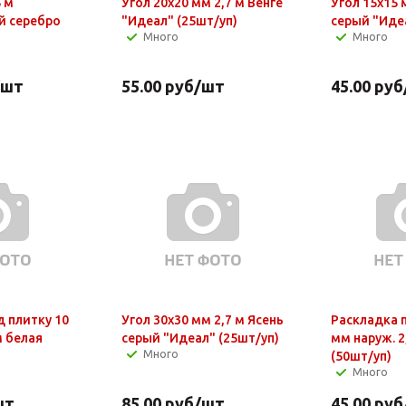
 м
Угол 20х20 мм 2,7 м Венге
Угол 15х15 
й серебро
"Идеал" (25шт/уп)
серый "Иде
Много
Много
/шт
55.00
руб
/шт
45.00
руб
д плитку 10
Угол 30х30 мм 2,7 м Ясень
Раскладка п
м белая
серый "Идеал" (25шт/уп)
мм наруж. 2
Много
(50шт/уп)
Много
шт
85.00
руб
/шт
45.00
руб