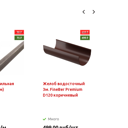
фильная
Желоб водосточный
Чайник э
м)
3м. FineBer Premium
1,8л, 150
D120 коричневый
нагр.элем
нерж.стал
Много
Много
/м
499.00
руб
/шт
649.90
р