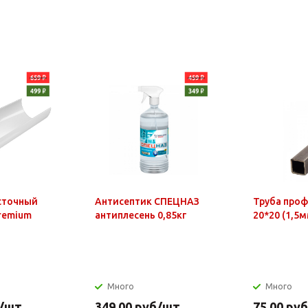
сточный
Антисептик СПЕЦНАЗ
Труба про
Premium
антиплесень 0,85кг
20*20 (1,5м
Много
Много
/шт
349.00
руб
/шт
75.00
руб