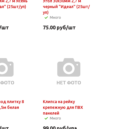
мм 2,7 м Ясень
Угол 30х30мм 2,7 м
ал" (25шт/уп)
черный "Идеал" (25шт/
уп)
Много
/шт
75.00
руб
/шт
од плитку 8
Клипса на рейку
,5м белая
крепежную для ПВХ
панелей
Много
/шт
99.00
руб
/упа