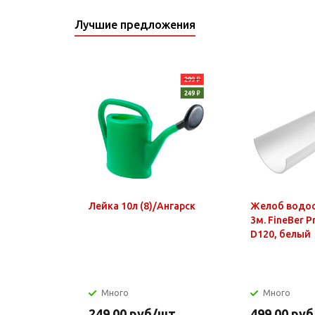
Лучшие предложения
Лейка 10л (8)/Ангарск
Желоб водо
3м. FineBer 
D120, белый
Много
Много
249.00
руб
/шт
499.00
руб