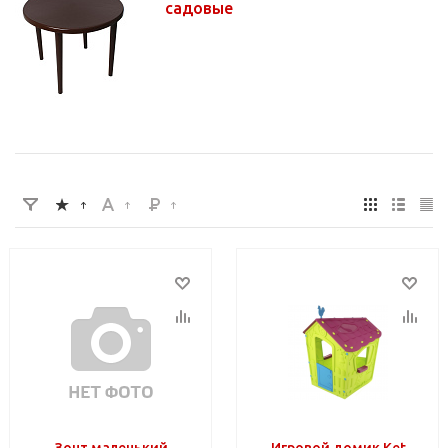
садовые
Зонт маленький
Игровой домик Ket