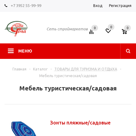
+7 3952 55-99-99
Вход
Регистрация
0
0
0
Сеть строймаркетов
МЕНЮ
Главная
-
Каталог
-
ТОВАРЫ ДЛЯ ТУРИЗМА И ОТДЫХА
-
Мебель туристическая/садовая
Мебель туристическая/садовая
Зонты пляжные/садовые