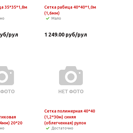
ца 35*35*1,8м
Сетка рабица 40*40*1,0м
(1,6мм)
чно
Мало
уб
/рул
1 249.00
руб
/рул
Сетка полимерная 40*40
тиковая
(1,2*30м) синяя
4мм) 20*20
(облегченная) рулон
чно
Достаточно