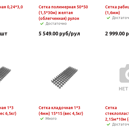
ая 0,24*3,0
Сетка полимерная 50*50
Сетка раби
(1,5*30м) желтая
(1,6мм)
Достато
(облегченная) рулон
Достаточно
/шт
5 549.00
руб
/рул
2 999.00
р
ная 1*3
Сетка кладочная 1*3
Сетка
 (вес 6,5кг)
(4мм) 15*15 (вес 4,5кг)
стеклоплас
Много
2,15м*10м (
Достато