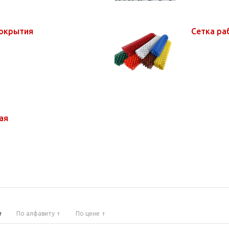
покрытия
Сетка ра
ная
По алфавиту
По цене