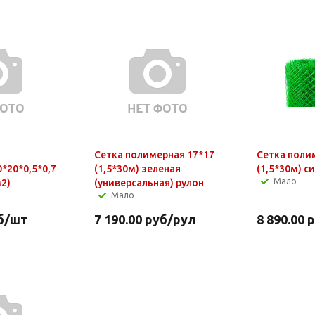
Сетка полимерная 17*17
Сетка поли
*20*0,5*0,7
(1,5*30м) зеленая
(1,5*30м) с
Мало
м2)
(универсальная) рулон
Мало
б
/шт
7 190.00
руб
/рул
8 890.00
р