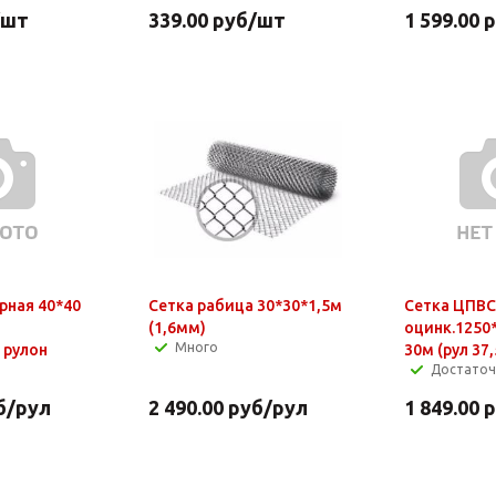
/шт
339.00
руб
/шт
1 599.00
р
рная 40*40
Сетка рабица 30*30*1,5м
Сетка ЦПВС
и
(1,6мм)
оцинк.1250
Много
 рулон
30м (рул 37
Достато
б
/рул
2 490.00
руб
/рул
1 849.00
р