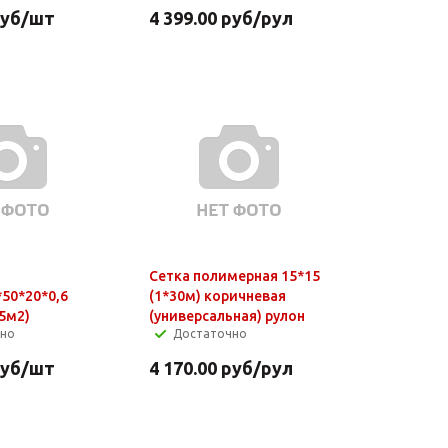
уб
/шт
4 399.00
руб
/рул
Сетка полимерная 15*15
*50*20*0,6
(1*30м) коричневая
,5м2)
(универсальная) рулон
чно
Достаточно
уб
/шт
4 170.00
руб
/рул