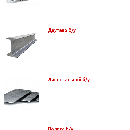
Двутавр б/у
Лист стальной б/у
Полоса б/у