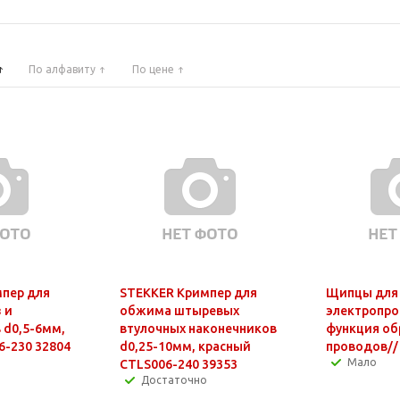
По алфавиту
По цене
пер для
STEKKER Кримпер для
Щипцы для 
 и
обжима штыревых
электропро
 d0,5-6мм,
втулочных наконечников
функция об
6-230 32804
d0,25-10мм, красный
проводов//
Мало
CTLS006-240 39353
Достаточно