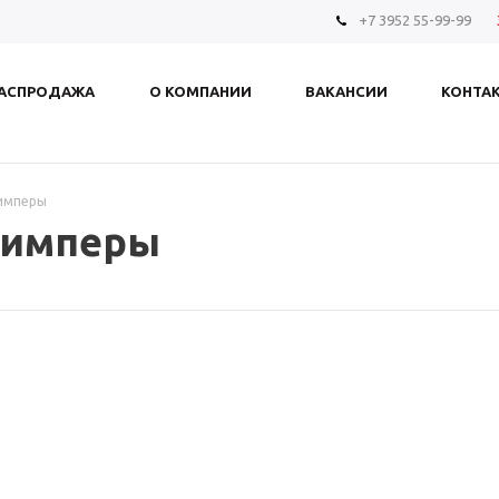
+7 3952 55-99-99
АСПРОДАЖА
О КОМПАНИИ
ВАКАНСИИ
КОНТА
имперы
римперы