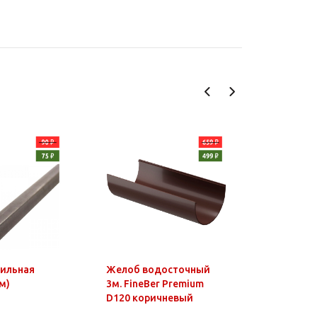
фильная
Желоб водосточный
Чайник э
м)
3м. FineBer Premium
1,8л, 150
D120 коричневый
нагр.элем
нерж.стал