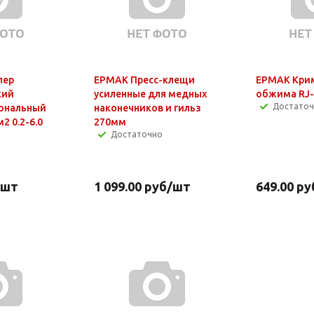
пер
ЕРМАК Пресс-клещи
ЕРМАК Кри
кий
усиленные для медных
обжима RJ
Достато
ональный
наконечников и гильз
2 0.2-6.0
270мм
Достаточно
/шт
1 099.00
руб
/шт
649.00
ру