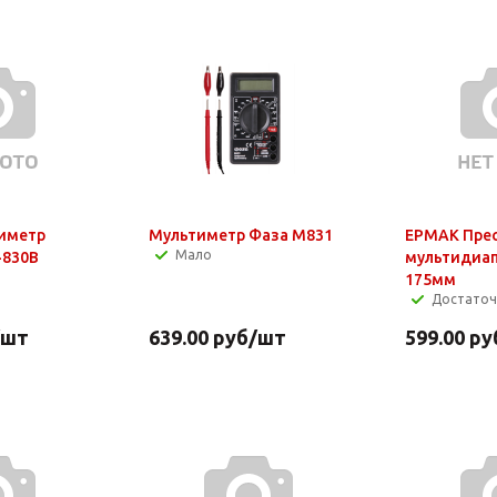
иметр
Мультиметр Фаза М831
ЕРМАК Пре
Мало
-830В
мультидиа
175мм
Достато
/шт
639.00
руб
/шт
599.00
ру