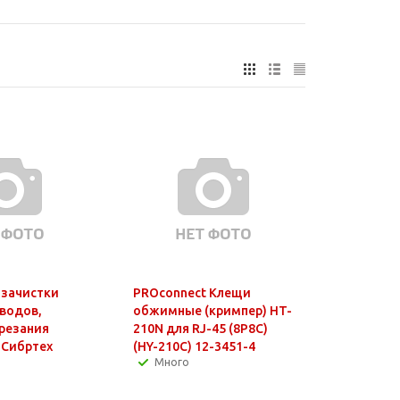
зачистки
PROconnect Клещи
водов,
обжимные (кримпер) HT-
резания
210N для RJ-45 (8P8C)
 Сибртех
(HY-210C) 12-3451-4
Много