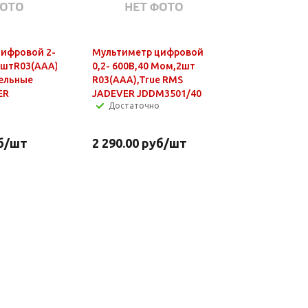
ифровой 2-
Мультиметр цифровой
2штR03(AAA)
0,2- 600В,40 Мом,2шт
ельные
R03(AAA),True RMS
ER
JADEVER JDDM3501/40
Достаточно
б
/шт
2 290.00
руб
/шт