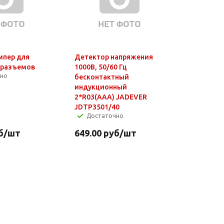
мпер для
Детектор напряжения
-разъемов
1000В, 50/60 Гц
чно
бесконтактный
индукционный
2*R03(AAA) JADEVER
JDTP3501/40
Достаточно
б
/шт
649.00
руб
/шт