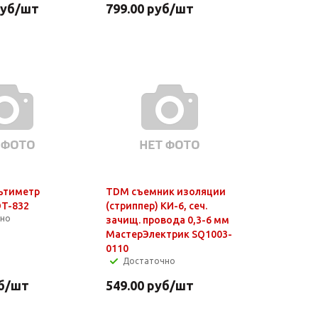
уб
/шт
799.00
руб
/шт
ьтиметр
TDM съемник изоляции
T-832
(стриппер) КИ-6, сеч.
чно
зачищ. провода 0,3-6 мм
МастерЭлектрик SQ1003-
0110
Достаточно
б
/шт
549.00
руб
/шт