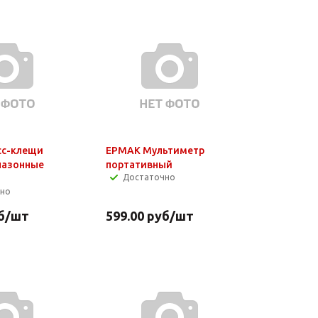
сс-клещи
ЕРМАК Мультиметр
пазонные
портативный
Достаточно
чно
б
/шт
599.00
руб
/шт