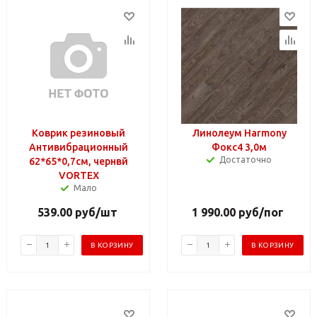
Коврик резиновый
Линолеум Harmony
Антивибрационный
Фокс4 3,0м
Достаточно
62*65*0,7см, чернвй
VORTEX
Мало
539.00
руб
/шт
1 990.00
руб
/пог
В КОРЗИНУ
В КОРЗИНУ