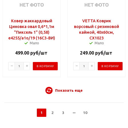
Ковер жаккардовый
VETTA Коврик
Циновка овал 0,6*1,1м
ворсовый с резиновой
"Пиксель 1" (0,58)
каймой, 40x60см,
e4255/a1о/19 (16С3-ВИ)
CX1023
Мало
Мало
499.00
руб
/шт
249.00
руб
/шт
В КОРЗИНУ
В КОРЗИНУ
Показать еще
1
2
3
10