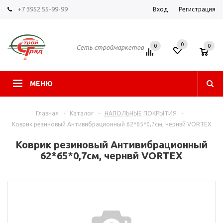
+7 3952 55-99-99
Вход
Регистрация
0
0
0
Сеть строймаркетов
МЕНЮ
Главная
-
Каталог
-
НАПОЛЬНЫЕ ПОКРЫТИЯ
-
Коврик резиновый Антивибрационный 62*65*0,7см, чернвй VORTEX
Коврик резиновый Антивибрационный
62*65*0,7см, чернвй VORTEX