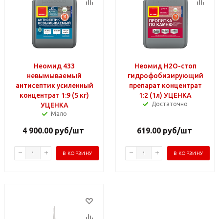
Неомид 433
Неомид Н2О-стоп
невымываемый
гидрофобизирующий
антисептик усиленный
препарат концентрат
концентрат 1:9 (5 кг)
1:2 (1л) УЦЕНКА
Достаточно
УЦЕНКА
Мало
4 900.00
руб
/шт
619.00
руб
/шт
В КОРЗИНУ
В КОРЗИНУ