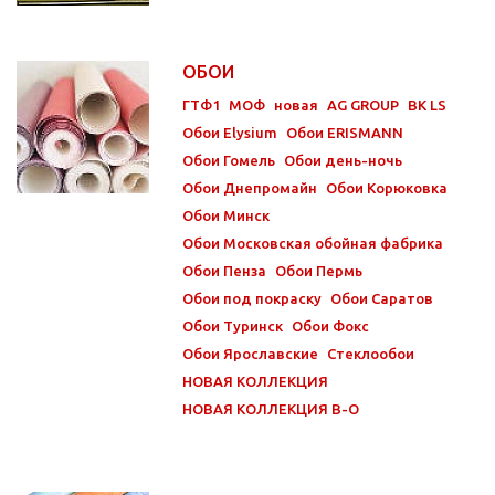
ОБОИ
ГТФ1
МОФ
новая
AG GROUP
BK LS
Обои Elysium
Обои ERISMANN
Обои Гомель
Обои день-ночь
Обои Днепромайн
Обои Корюковка
Обои Минск
Обои Московская обойная фабрика
Обои Пенза
Обои Пермь
Обои под покраску
Обои Саратов
Обои Туринск
Обои Фокс
Обои Ярославские
Стеклообои
НОВАЯ КОЛЛЕКЦИЯ
НОВАЯ КОЛЛЕКЦИЯ В-О