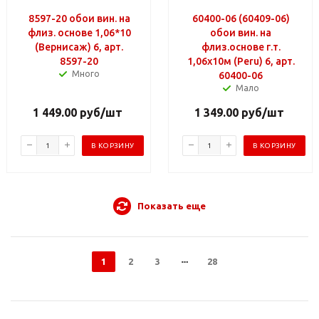
8597-20 обои вин. на
60400-06 (60409-06)
флиз. основе 1,06*10
обои вин. на
(Вернисаж) 6, арт.
флиз.основе г.т.
8597-20
1,06х10м (Peru) 6, арт.
Много
60400-06
Мало
1 449.00
руб
/шт
1 349.00
руб
/шт
В КОРЗИНУ
В КОРЗИНУ
Показать еще
1
2
3
28