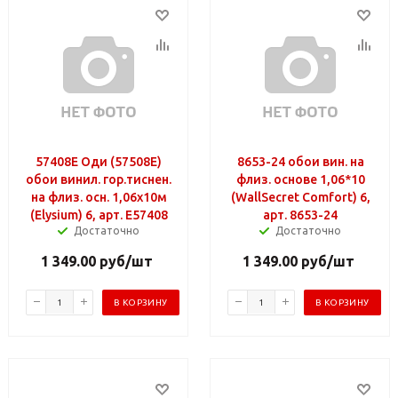
57408E Оди (57508E)
8653-24 обои вин. на
обои винил. гор.тиснен.
флиз. основе 1,06*10
на флиз. осн. 1,06х10м
(WallSecret Comfort) 6,
(Elysium) 6, арт. E57408
арт. 8653-24
Достаточно
Достаточно
1 349.00
руб
/шт
1 349.00
руб
/шт
В КОРЗИНУ
В КОРЗИНУ