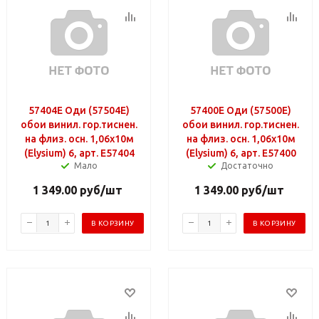
57404E Оди (57504E)
57400E Оди (57500E)
обои винил. гор.тиснен.
обои винил. гор.тиснен.
на флиз. осн. 1,06х10м
на флиз. осн. 1,06х10м
(Elysium) 6, арт. E57404
(Elysium) 6, арт. E57400
Мало
Достаточно
1 349.00
руб
/шт
1 349.00
руб
/шт
В КОРЗИНУ
В КОРЗИНУ