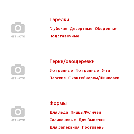
Тарелки
Глубокие
Десертные
Обеденная
Подставочные
Терки/овощерезки
3-х гранные
4-х гранные
6-ти
Плоские
С контейнером/Шинковки
Формы
Для льда
Пиццы/Куличей
Силиконовые
Для Выпечки
Для Запекания
Противень