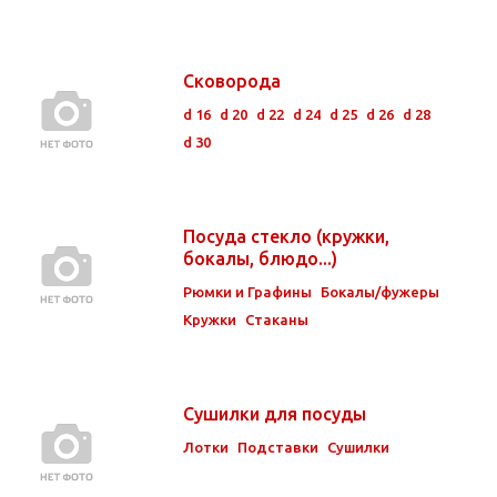
Сковорода
d 16
d 20
d 22
d 24
d 25
d 26
d 28
d 30
Посуда стекло (кружки,
бокалы, блюдо...)
Рюмки и Графины
Бокалы/фужеры
Кружки
Стаканы
Сушилки для посуды
Лотки
Подставки
Сушилки