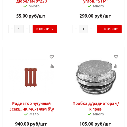
дюбелем 9*220
углов. "STM"
Много
Много
55.00
руб
/шт
299.00
руб
/шт
В КОРЗИНУ
В КОРЗИНУ
Радиатор чугунный
Пробка д/радиатора ч/
3секц. ЧК МС-140М б\у
к прав.
Мало
Много
940.00
руб
/шт
105.00
руб
/шт