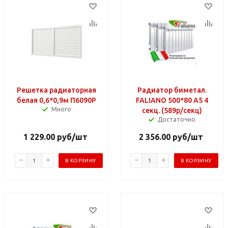
Решетка радиаторная
Радиатор биметал.
белая 0,6*0,9м П6090Р
FALIANO 500*80 A5 4
Много
секц. (589р/секц)
Достаточно
1 229.00
руб
/шт
2 356.00
руб
/шт
В КОРЗИНУ
В КОРЗИНУ