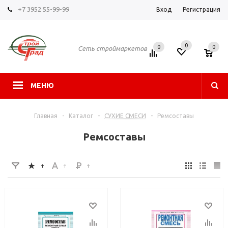
+7 3952 55-99-99
Вход
Регистрация
0
0
0
Сеть строймаркетов
МЕНЮ
Главная
-
Каталог
-
СУХИЕ СМЕСИ
-
Ремсоставы
Ремсоставы