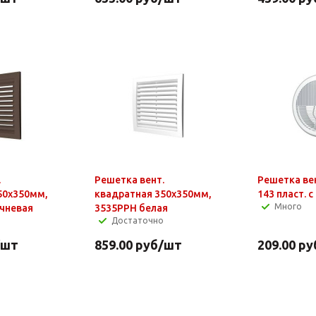
.
Решетка вент.
Решетка вен
50х350мм,
квадратная 350х350мм,
143 пласт. 
Много
чневая
3535РРН белая
Достаточно
/шт
859.00
руб
/шт
209.00
ру