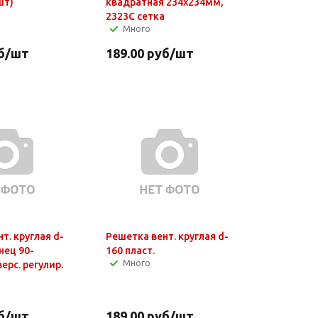
шт)
квадратная 234х234мм,
2323С сетка
Много
б
/шт
189.00
руб
/шт
т. круглая d-
Решетка вент. круглая d-
нец 90-
160 пласт.
Много
ерс. регулир.
б
/шт
189.00
руб
/шт