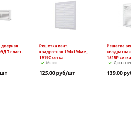
. дверная
Решетка вент.
Решетка ве
09ДП пласт.
квадратная 194х194мм,
квадратная
1919С сетка
1515Р сетка
Много
Достато
/шт
125.00
руб
/шт
139.00
ру