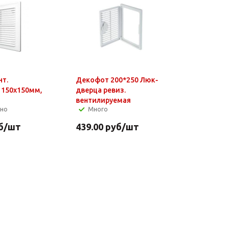
нт.
Декофот 200*250 Люк-
 150х150мм,
дверца ревиз.
вентилируемая
чно
Много
б
/шт
439.00
руб
/шт