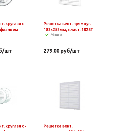
т. круглая d-
Решетка вент. прямоуг.
с фланцем
183х253мм, пласт. 1825П
Много
б
/шт
279.00
руб
/шт
т. круглая d-
Решетка вент.