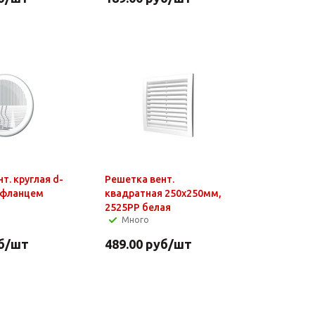
т. круглая d-
Решетка вент.
с фланцем
квадратная 250х250мм,
2525РР белая
Много
б
/шт
489.00
руб
/шт