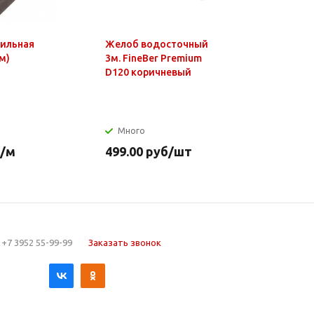
фильная
Желоб водосточный
Чайник э
м)
3м. FineBer Premium
1,8л, 150
D120 коричневый
нагр.элем
нерж.стал
Много
Много
/м
499.00
руб
/шт
649.90
р
+7 3952 55-99-99
Заказать звонок