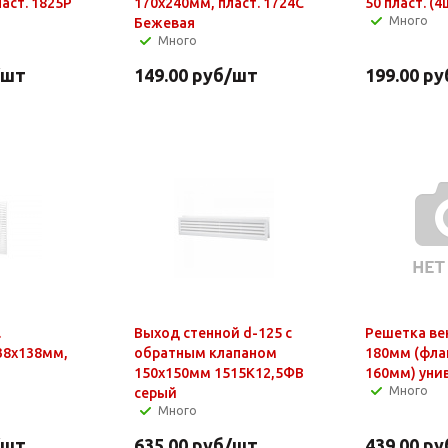
аст. 1825Р
170х240мм, пласт. 1724С
50 пласт. (4
Много
Бежевая
Много
/шт
149.00
руб
/шт
199.00
ру
.
Выход стенной d-125 с
Решетка вен
38х138мм,
обратным клапаном
180мм (фла
150х150мм 1515К12,5ФВ
160мм) унив
Много
серый
Много
/шт
635.00
руб
/шт
439.00
ру