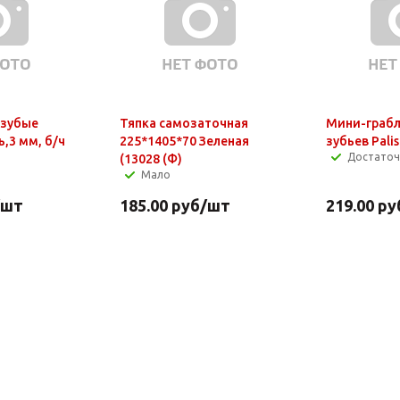
 зубые
Тяпка самозаточная
Мини-грабл
,3 мм, б/ч
225*1405*70 Зеленая
зубьев Palis
Достато
(13028 (Ф)
Мало
/шт
185.00
руб
/шт
219.00
ру