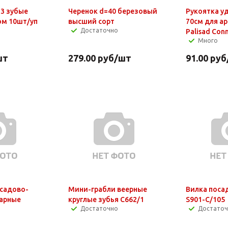
е
Черенок d=40 березовый
Рукоятка 
ом 10шт/уп
высший сорт
70см для ар
Достаточно
Palisad Con
Много
шт
279.00
руб
/шт
91.00
руб
 садово-
Мини-грабли веерные
Вилка поса
варные
круглые зубья С662/1
S901-C/105
Достаточно
Достато