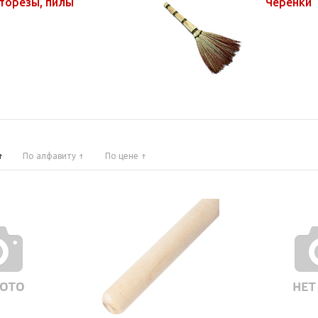
сторезы, пилы
Черенки
По алфавиту
По цене