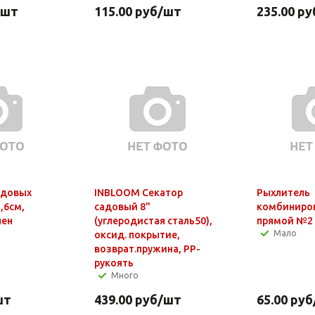
/шт
115.00
руб
/шт
235.00
ру
адовых
INBLOOM Секатор
Рыхлитель
,6см,
садовый 8"
комбиниро
лен
(углеродистая сталь50),
прямой №2 
Мало
оксид. покрытие,
возврат.пружина, PР-
рукоять
Много
шт
439.00
руб
/шт
65.00
руб