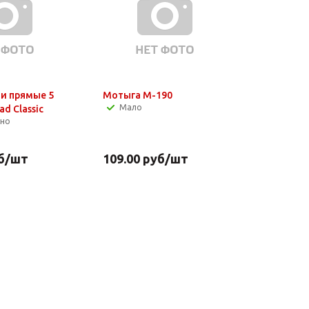
и прямые 5
Мотыга М-190
Мало
ad Classic
чно
б
/шт
109.00
руб
/шт