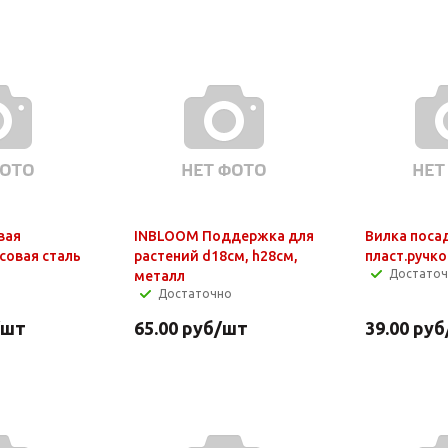
вая
INBLOOM Поддержка для
Вилка поса
совая сталь
растений d18см, h28см,
пласт.ручко
Достато
металл
Достаточно
/шт
65.00
руб
/шт
39.00
руб