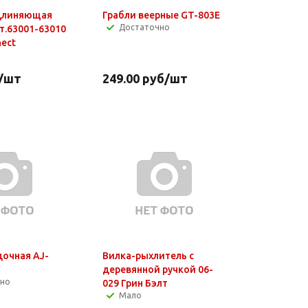
удлиняющая
Грабли веерные GT-803E
Достаточно
т.63001-63010
nect
/шт
249.00
руб
/шт
дочная AJ-
Вилка-рыхлитель с
деревянной ручкой 06-
чно
029 Грин Бэлт
Мало