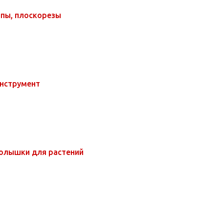
рпы, плоскорезы
инструмент
олышки для растений