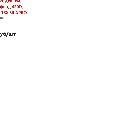
 сиденьем,
сфорд 420D,
, ПВХ SILAPRO
чно
уб
/шт