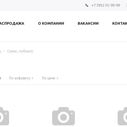
+7 3952 55-99-99
АСПРОДАЖА
О КОМПАНИИ
ВАКАНСИИ
КОНТА
А
-
Санки, тюбинги
По алфавиту
По цене