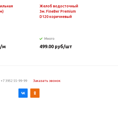
фильная
Желоб водосточный
Чайник э
м)
3м. FineBer Premium
1,8л, 150
D120 коричневый
нагр.элем
нерж.стал
Много
Много
/м
499.00
руб
/шт
649.90
р
+7 3952 55-99-99
Заказать звонок