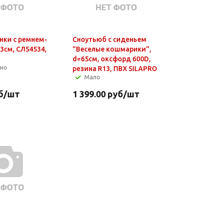
нки с ремнем-
Сноутьюб с сиденьем
3см, СЛ54534,
"Веселые кошмарики",
d=65см, оксфорд 600D,
чно
резина R13, ПВХ SILAPRO
Мало
б
/шт
1 399.00
руб
/шт