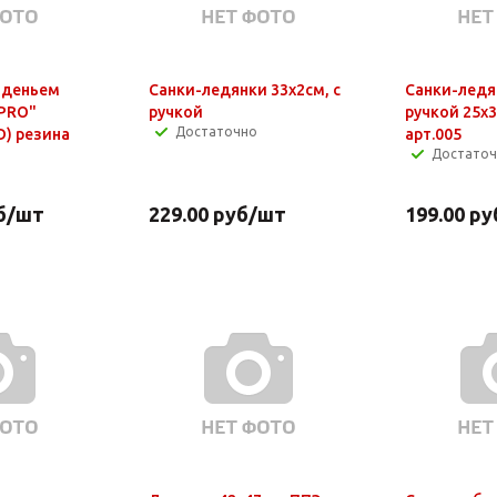
иденьем
Санки-ледянки 33х2см, с
Санки-ледя
APRO"
ручкой
ручкой 25х3
Достаточно
D) резина
арт.005
Достато
б
/шт
229.00
руб
/шт
199.00
ру