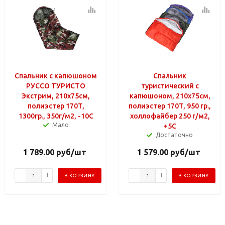
Спальник с капюшоном
Спальник
РУССО ТУРИСТО
туристический с
Экстрим, 210х75см,
капюшоном, 210х75см,
полиэстер 170T,
полиэстер 170T, 950 гр.,
1300гр., 350г/м2, -10С
холлофайбер 250 г/м2,
Мало
+5С
Достаточно
1 789.00
руб
/шт
1 579.00
руб
/шт
В КОРЗИНУ
В КОРЗИНУ