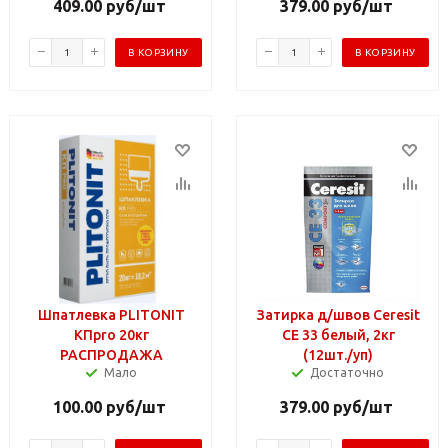
409.00
руб
/шт
379.00
руб
/шт
В КОРЗИНУ
В КОРЗИНУ
Шпатлевка PLITONIT
Затирка д/швов Ceresit
KПpro 20кг
СЕ 33 белый, 2кг
РАСПРОДАЖА
(12шт./уп)
Мало
Достаточно
100.00
руб
/шт
379.00
руб
/шт