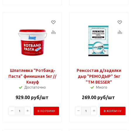
Шпатлевка "Ротбанд-
Ремсостав д/заделки
Паста" финишная 5кг //
дыр "РЕМОДЫР" 5кг
Кнауф
"TM BESSER"
Достаточно
Много
929.00
руб
/шт
269.00
руб
/шт
В КОРЗИНУ
В КОРЗИНУ