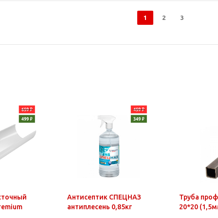
1
2
3
сточный
Антисептик СПЕЦНАЗ
Труба про
Premium
антиплесень 0,85кг
20*20 (1,5м