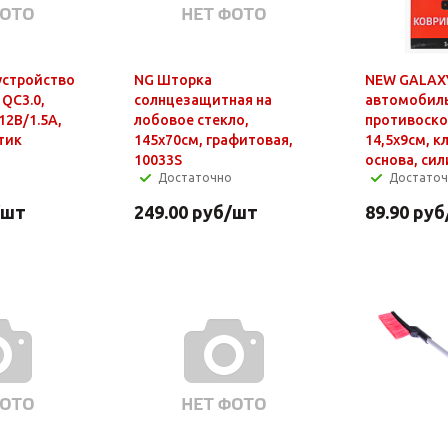
устройство
NG Шторка
NEW GALAXY
 QC3.0,
солнцезащитная на
автомобил
12В/1.5А,
лобовое стекло,
противоск
тик
145x70см, графитовая,
14,5x9см, к
10033S
основа, си
Достаточно
Достато
/шт
249.00
руб
/шт
89.90
руб