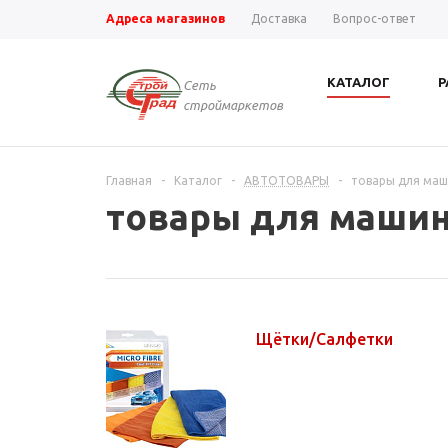
Адреса магазинов
Доставка
Вопрос-ответ
КАТАЛОГ
Р
Сеть
строймаркетов
Главная
-
Каталог
-
АВТОТОВАРЫ
-
товары для ма
товары для маши
Щётки/Салфетки