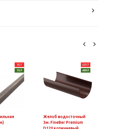
фильная
Желоб водосточный
Чайник э
м)
3м. FineBer Premium
1,8л, 150
D120 коричневый
нагр.элем