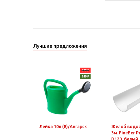
Лучшие предложения
Лейка 10л (8)/Ангарск
Желоб водо
3м. FineBer 
D120, белый