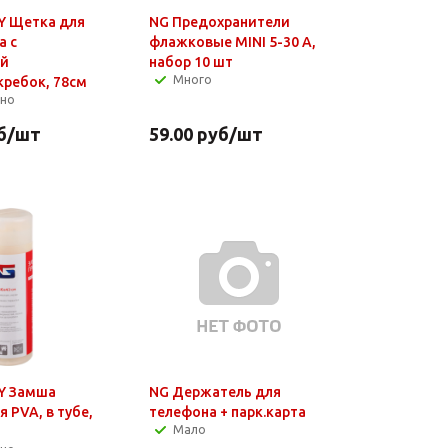
Y Щетка для
NG Предохранители
а с
флажковые MINI 5-30 А,
ой
набор 10 шт
Много
ребок, 78см
чно
б
/шт
59.00
руб
/шт
Y Замша
NG Держатель для
 PVA, в тубе,
телефона + парк.карта
Мало
м