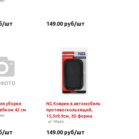
чно
б
/шт
149.00
руб
/шт
ля уборки
NG Коврик в автомобиль
ребком 42 см
противоскользящий,
чно
15,3x9,9см, 3D форма
Мало
б
/шт
149.00
руб
/шт