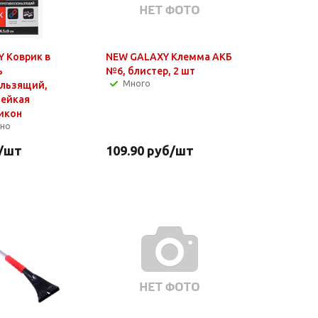
 Коврик в
NEW GALAXY Клемма АКБ
ь
№6, блистер, 2 шт
Много
ользящий,
лейкая
ликон
чно
/шт
109.90
руб
/шт