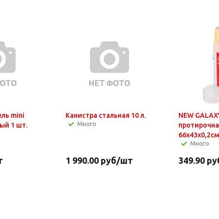
ль mini
Канистра стальная 10 л.
NEW GALAX
Много
ый 1 шт.
протирочная
66x43x0,2см
Много
т
1 990.00
руб
/шт
349.90
ру