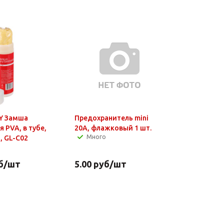
Y Замша
Предохранитель mini
 PVA, в тубе,
20А, флажковый 1 шт.
Много
, GL-C02
б
/шт
5.00
руб
/шт