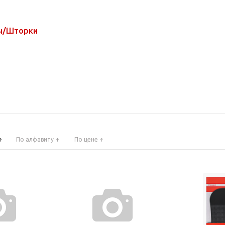
лы/Шторки
По алфавиту
По цене