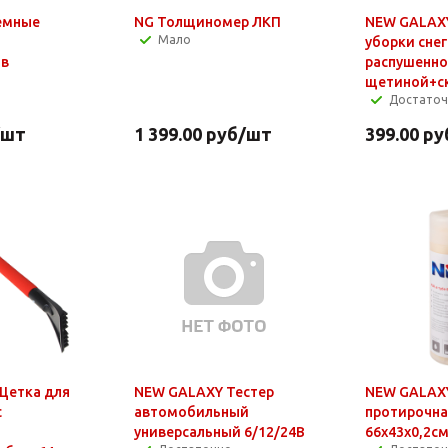
емные
NG Толщиномер ЛКП
NEW GALAX
Мало
уборки снег
ов
распушенн
щетиной+ск
Достато
/шт
1 399.00
руб
/шт
399.00
ру
Щетка для
NEW GALAXY Тестер
NEW GALAX
с
автомобильный
протирочная
универсальный 6/12/24В
66x43x0,2с