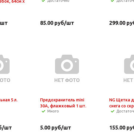
Достаточно
Достато
бок, 64см x
/шт
85.00
руб
/шт
299.00
ру
ьная 5 л.
Предохранитель mini
NG Щетка д
30А, флажковый 1 шт.
снега со ск
Много
Достато
б
/шт
5.00
руб
/шт
155.00
ру