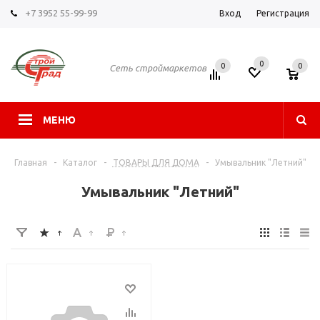
+7 3952 55-99-99
Вход
Регистрация
0
0
0
Сеть строймаркетов
МЕНЮ
Главная
-
Каталог
-
ТОВАРЫ ДЛЯ ДОМА
-
Умывальник "Летний"
Умывальник "Летний"