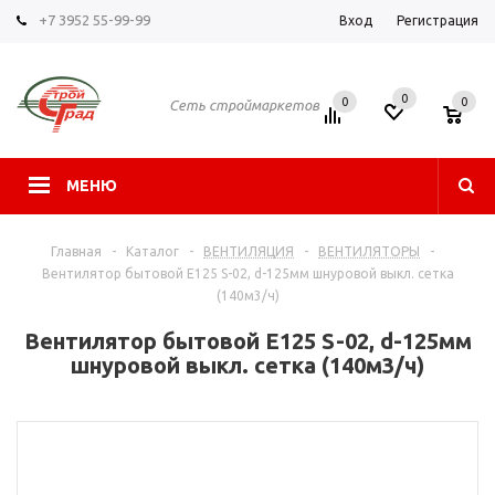
+7 3952 55-99-99
Вход
Регистрация
0
0
0
Сеть строймаркетов
МЕНЮ
Главная
-
Каталог
-
ВЕНТИЛЯЦИЯ
-
ВЕНТИЛЯТОРЫ
-
Вентилятор бытовой E125 S-02, d-125мм шнуровой выкл. сетка
(140м3/ч)
Вентилятор бытовой E125 S-02, d-125мм
шнуровой выкл. сетка (140м3/ч)