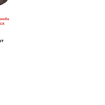
елоба
LUX
шт