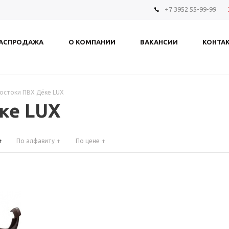
+7 3952 55-99-99
АСПРОДАЖА
О КОМПАНИИ
ВАКАНСИИ
КОНТА
остоки ПВХ Дёке LUX
ке LUX
По алфавиту
По цене