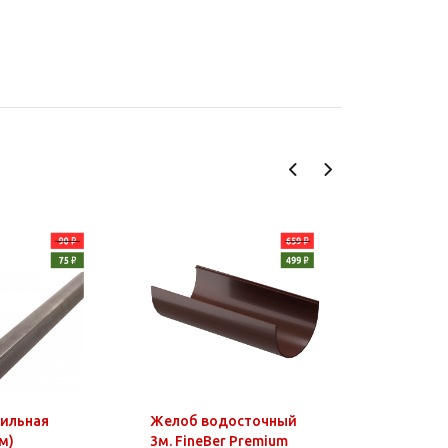
фильная
Желоб водосточный
Чайник э
м)
3м. FineBer Premium
1,8л, 150