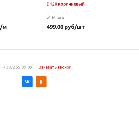
D120 коричневый
нагр.элем
нерж.стал
Много
Много
/м
499.00
руб
/шт
649.90
р
+7 3952 55-99-99
Заказать звонок