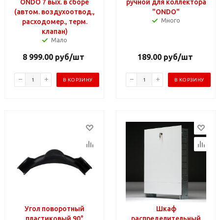
ONDO 7 вых. в сборе
ручной для коллектора
(автом. воздухоотвод.,
"ONDO"
Много
расходомер., терм.
клапан)
Мало
8 999.00
руб
/шт
189.00
руб
/шт
В КОРЗИНУ
В КОРЗИНУ
Угол поворотный
Шкаф
пластиковый 90°
распределительный