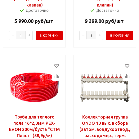
клапан)
клапан)
Достаточно
Достаточно
5 990.00
руб
/шт
9 299.00
руб
/шт
В КОРЗИНУ
В КОРЗИНУ
Труба для теплого
Коллекторная группа
пола 16*2,0мм PEX-
ONDO 10 вых. в сборе
EVOH 200м/бухта "CTM
(автом. воздухоотвод.,
Пласт" (58,9р/м)
расходомер., терм.