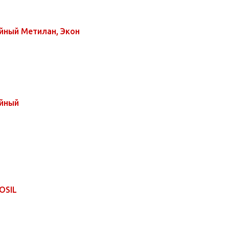
йный Метилан, Экон
ойный
OSIL