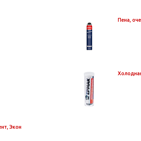
Пена, оч
Холодная
ент, Экон