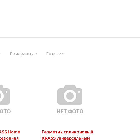
По алфавиту
По цене
ASS Home
Герметик силиконовый
есезонная
KRASS универсальный