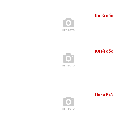
с
Клей обо
Клей об
Пена PEN