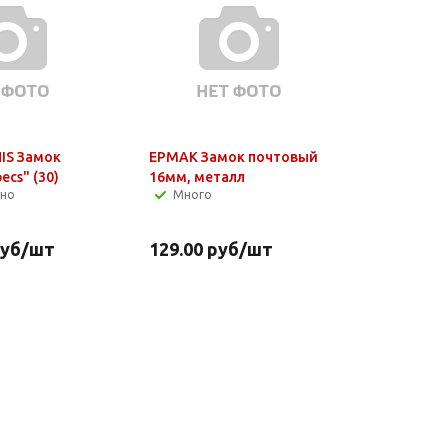
NIS Замок
ЕРМАК Замок почтовый
ecs" (30)
16мм, металл
чно
Много
уб
/шт
129.00
руб
/шт