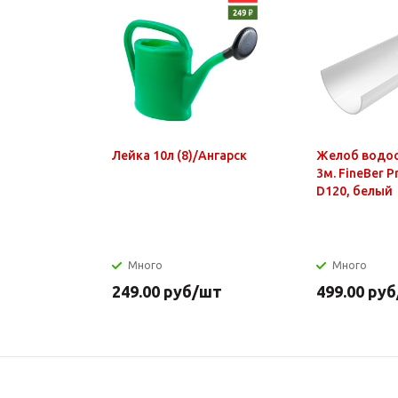
Лейка 10л (8)/Ангарск
Желоб водо
3м. FineBer 
D120, белый
Много
Много
249.00
руб
/шт
499.00
руб