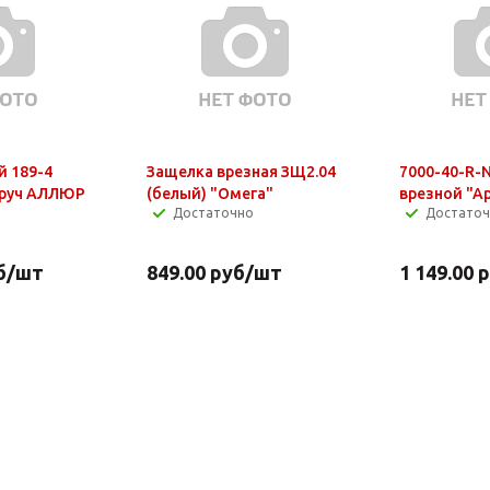
й 189-4
Защелка врезная ЗЩ2.04
7000-40-R-
/руч АЛЛЮР
(белый) "Омега"
врезной "Ap
Достаточно
Достато
б
/шт
849.00
руб
/шт
1 149.00
р