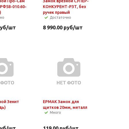
ной Про-Сам
Замок врезной СУПЕР-
.РФ58-010.60-
КОНКУРЕНТ-РЗТ, без
)
ручек правый
чно
Достаточно
уб
/шт
8 990.00
руб
/шт
ной Зенит
ЕРМАК Замок для
дь)
щитков 20мм, металл
Много
уб
/шт
119.00
руб
/шт