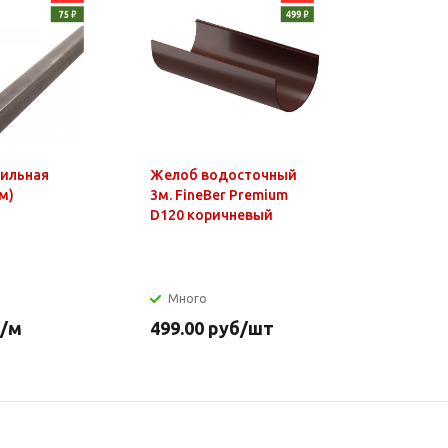
фильная
Желоб водосточный
Чайник э
м)
3м. FineBer Premium
1,8л, 150
D120 коричневый
нагр.элем
нерж.стал
Много
Много
/м
499.00
руб
/шт
649.90
р