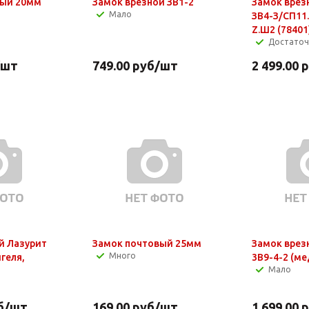
вый 20мм
Замок врезной ЗВ1-2
Замок врез
Мало
ЗВ4-З/СП11
Z.Ш2 (78401
Достато
/шт
749.00
руб
/шт
2 499.00
р
й Лазурит
Замок почтовый 25мм
Замок врез
Много
игеля,
3В9-4-2 (ме
Мало
б
/шт
169.00
руб
/шт
1 699.00
р