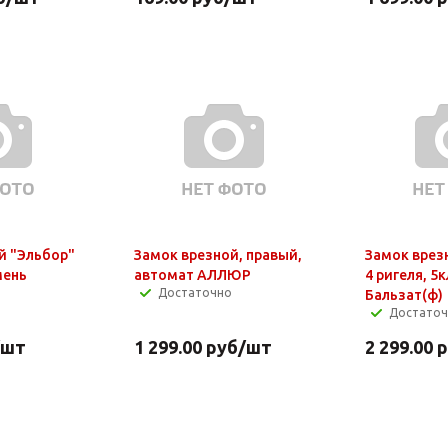
й "Эльбор"
Замок врезной, правый,
Замок врез
мень
автомат АЛЛЮР
4 ригеля, 5к
Достаточно
Бальзат(ф)
Достато
/шт
1 299.00
руб
/шт
2 299.00
р