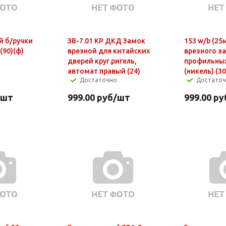
й б/ручки
ЗВ-7.01 КР ДКД Замок
153 w/b (25
(90)(ф)
врезной для китайских
врезного з
дверей круг.ригель,
профильных
автомат правый (24)
(никель) (30
Достаточно
Достато
/шт
999.00
руб
/шт
999.00
ру