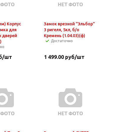
мм) Корпус
Замок врезной "Эльбор"
амка для
3 ригеля, 5кл, б/о
 дверей
Кремень (1.04.03)(ф)
Достаточно
)
чно
б
/шт
1 499.00
руб
/шт