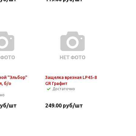
ной "Эльбор"
Защелка врезная LP45-8
л, б/о
GR Графит
Достаточно
чно
уб
/шт
249.00
руб
/шт