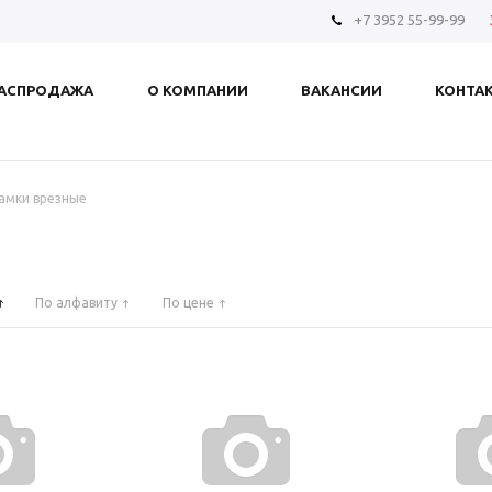
+7 3952 55-99-99
АСПРОДАЖА
О КОМПАНИИ
ВАКАНСИИ
КОНТА
амки врезные
По алфавиту
По цене