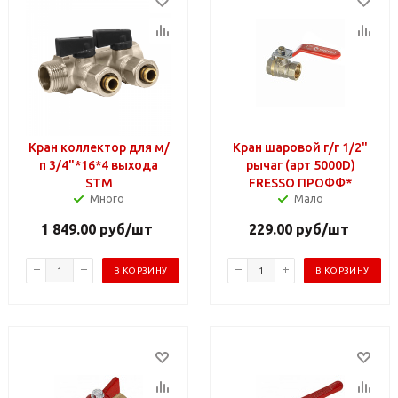
Кран коллектор для м/
Кран шаровой г/г 1/2"
п 3/4"*16*4 выхода
рычаг (арт 5000D)
STM
FRESSO ПРОФФ*
Много
Мало
1 849.00
руб
/шт
229.00
руб
/шт
В КОРЗИНУ
В КОРЗИНУ