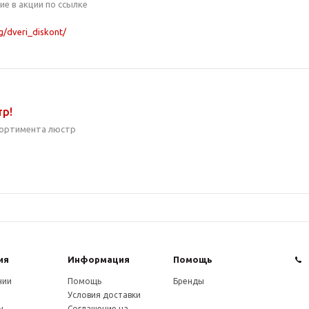
ие в акции по ссылке
og/dveri_diskont/
р!
сортимента люстр
ия
Информация
Помощь
нии
Помощь
Бренды
Условия доставки
ы
Соглашение на