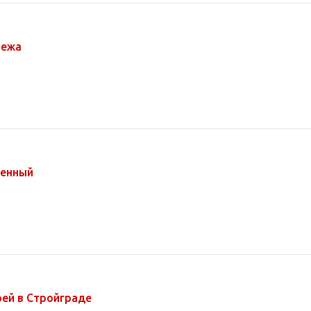
пежа
ненный
ей в Стройграде