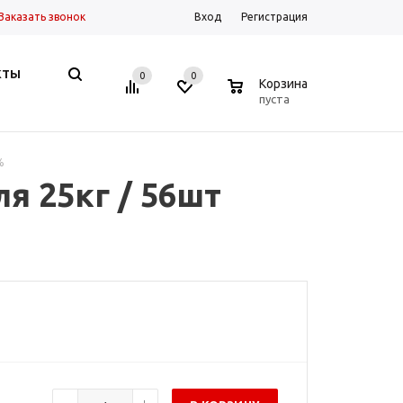
Заказать звонок
Вход
Регистрация
КТЫ
0
0
0
Корзина
пуста
%
я 25кг / 56шт