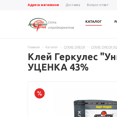
Адреса магазинов
Доставка
Вопрос-ответ
КАТАЛОГ
Р
Сеть
строймаркетов
Главная
-
Каталог
-
СУХИЕ СМЕСИ
-
СУХИЕ СМЕСИ У
Клей Геркулес "Ун
УЦЕНКА 43%