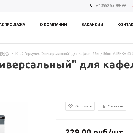
+7 3952 55-99-99
АСПРОДАЖА
О КОМПАНИИ
ВАКАНСИИ
КОНТА
ЦЕНКА
-
Клей Геркулес "Универсальный" для кафеля 25кг / 56шт УЦЕНКА 43
иверсальный" для кафел
Отложить
Сравнить
229.00
руб
/шт