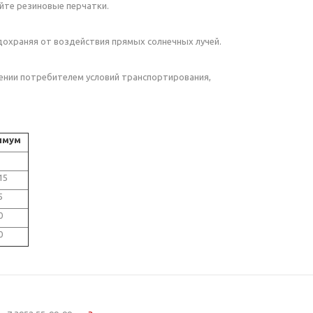
йте резиновые перчатки.
дохраняя от воздействия прямых солнечных лучей.
дении потребителем условий транспортирования,
имум
15
5
0
0