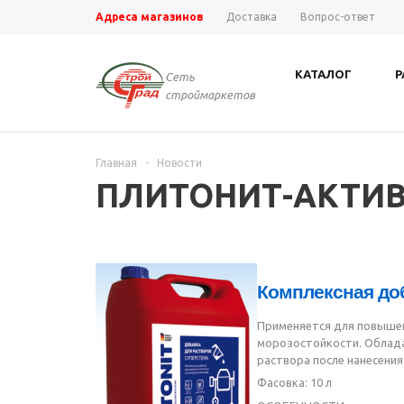
Адреса магазинов
Доставка
Вопрос-ответ
КАТАЛОГ
Р
Сеть
строймаркетов
Главная
-
Новости
ПЛИТОНИТ-АКТИВ 
Комплексная до
Применяется для повышен
морозостойкости. Облад
раствора после нанесения
Фасовка: 10 л