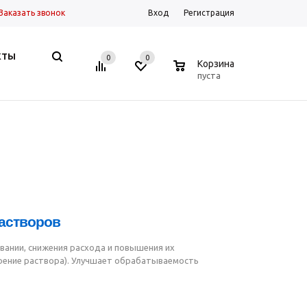
Заказать звонок
Вход
Регистрация
КТЫ
0
0
0
Корзина
пуста
астворов
вании, снижения расхода и повышения их
ение раствора). Улучшает обрабатываемость