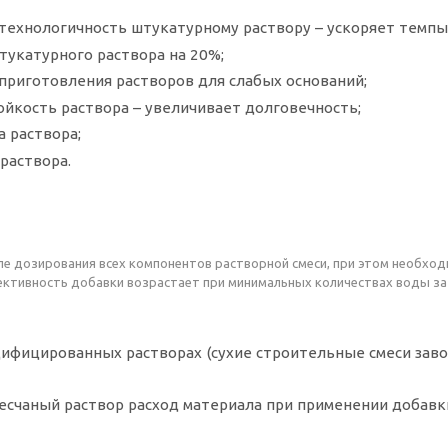
 технологичность штукатурному раствору – ускоряет темпы
тукатурного раствора на 20%;
приготовления растворов для слабых оснований;
йкость раствора – увеличивает долговечность;
 раствора;
раствора.
сле дозирования всех компонентов растворной смеси, при этом необх
ективность добавки возрастает при минимальных количествах воды з
ифицированных растворах (сухие строительные смеси заво
есчаный раствор расход материала при применении добавк