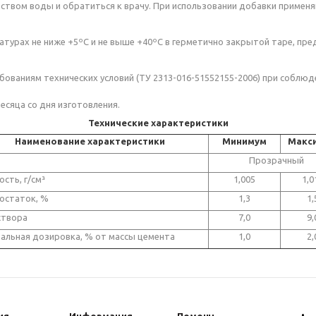
ством воды и обратиться к врачу. При использовании добавки применя
турах не ниже +5ºС и не выше +40ºС в герметично закрытой таре, пре
ованиям технических условий (ТУ 2313-016-51552155-2006) при соблю
есяца со дня изготовления.
Технические характеристики
Наименование характеристики
Минимум
Макс
Прозрачный
сть, г/см³
1,005
1,0
 остаток, %
1,3
1,
створа
7,0
9,
альная дозировка, % от массы цемента
1,0
2,