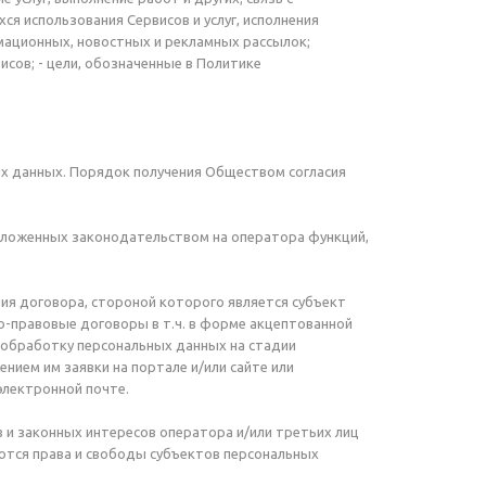
ся использования Сервисов и услуг, исполнения
мационных, новостных и рекламных рассылок;
исов; - цели, обозначенные в Политике
ных данных. Порядок получения Обществом согласия
озложенных законодательством на оператора функций,
ния договора, стороной которого является субъект
о-правовые договоры в т.ч. в форме акцептованной
обработку персональных данных на стадии
нием им заявки на портале и/или сайте или
электронной почте.
 и законных интересов оператора и/или третьих лиц
аются права и свободы субъектов персональных