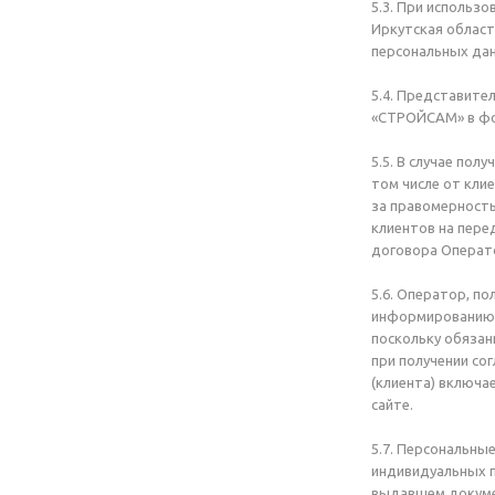
5.3. При использо
Иркутская област
персональных да
5.4. Представите
«СТРОЙСАМ» в фор
5.5. В случае по
том числе от кли
за правомерность
клиентов на пере
договора Операто
5.6. Оператор, п
информированию с
поскольку обязан
при получении со
(клиента) включа
сайте.
5.7. Персональны
индивидуальных п
выдавшем докумен