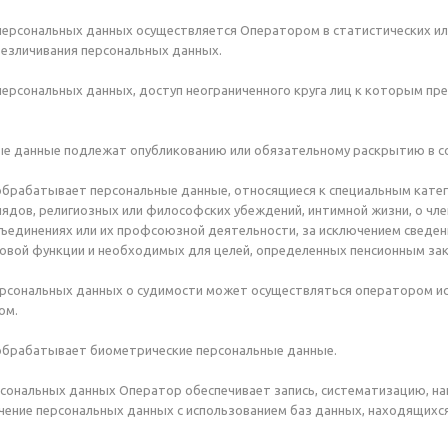
 персональных данных осуществляется Оператором в статистических ил
езличивания персональных данных.
 персональных данных, доступ неограниченного круга лиц к которым п
ные данные подлежат опубликованию или обязательному раскрытию в с
 обрабатывает персональные данные, относящиеся к специальным кате
лядов, религиозных или философских убеждений, интимной жизни, о чл
единениях или их профсоюзной деятельности, за исключением сведен
овой функции и необходимых для целей, определенных пенсионным за
ерсональных данных о судимости может осуществляться оператором иск
ом.
 обрабатывает биометрические персональные данные.
ерсональных данных Оператор обеспечивает запись, систематизацию, нак
ечение персональных данных с использованием баз данных, находящихс