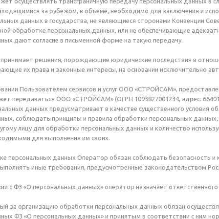
ожет осуществлять трансграничную передачу персональных данных в с
аходящимися за рубежом, в объеме, необходимо для заключения и испо
льных данных в государства, не являющиеся сторонами Конвенции Сов
ной обработке персональных данных, или не обеспечивающие адекват
ных дают согласие в письменной форме на такую передачу.
е принимает решения, порождающие юридические последствия в отнош
ающие их права и законные интересы, на основании исключительно а
зовании Пользователем сервисов и услуг ООО «СТРОЙСАМ», предоставле
ет передаваться ООО «СТРОЙСАМ» (ОГРН 1093827001234, адрес: 664019 Б
альных данных предусматривает в качестве существенного условия о
нных, соблюдать принципы и правила обработки персональных данных
угому лицу для обработки персональных данных и количество исполь
ходимыми для выполнения им своих.
отке персональных данных Оператор обязан соблюдать безопасность 
выполнять иные требования, предусмотренные законодательством Рос
твии с ФЗ «О персональных данных» оператор назначает ответственног
ный за организацию обработки персональных данных обязан осуществ
ных ФЗ «О персональных данных» и принятым в соответствии с ним н