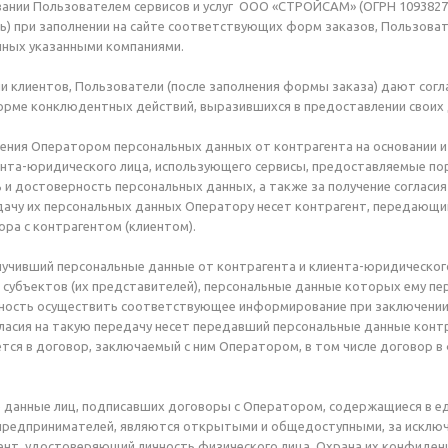
вании Пользователем сервисов и услуг ООО «СТРОЙСАМ» (ОГРН 1093827001
ь) при заполнении на сайте соответствующих форм заказов, Пользоват
нных указанными компаниями.
ли клиентов, Пользователи (после заполнения формы заказа) дают сог
ме конклюдентных действий, выразившихся в предоставлении своих д
лучения Оператором персональных данных от контрагента на основании и
ента-юридического лица, использующего сервисы, предоставляемые по
 и достоверность персональных данных, а также за получение согласи
дачу их персональных данных Оператору несет контрагент, передающий
ра с контрагентом (клиентом).
олучивший персональные данные от контрагента и клиента-юридического
убъектов (их представителей), персональные данные которых ему пер
ность осуществить соответствующее информирование при заключении 
гласия на такую передачу несет передавший персональные данные контр
ется в договор, заключаемый с ним Оператором, в том числе договор 
е данные лиц, подписавших договоры с Оператором, содержащиеся в е
редпринимателей, являются открытыми и общедоступными, за исключен
т, удостоверяющий личность физического лица. Охрана их конфиденц