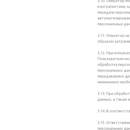
3.10. Оператор м
контрагентами, н
передаче персона
автоматизирован
персональных дан
3.11. Оператор н
образом затрагив
3.12. При исполь
Пользователя мож
обработка персон
персональных да
передаваемых др
минимально необ
3.13. При обраб
данных, а также 
3.14. В соответс
3.15. Ответствен
персональных дан