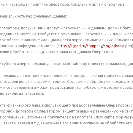
ных, настоящей политике оператора, локальным актам оператора.
денциальность персональных данных
 оператора, получившими доступ к персональным данным, должна быть
иденциальности не требуется в отношении: - персональных данных по
ядок обеспечения конфиденциальности персональных данных Пользоват
олитике конфиденциальности (
https://sgrad.ru/company/soglashenie.php
шении обработки и защиты персональных данных Оператора.
ие субъекта персональных данных на обработку своих персональных да
сональных данных принимает решение о предоставлении своих персонал
но, своей волей и в своем интересе. Согласие на обработку персонал
 и сознательным и может предоставляться субъектом в любой позвол
ено законодательством.
иента-физического лица, использующего предоставленные Оператором с 
 стороной договора с Оператором, акцептовавшим размещенную на сай
 соглашение. Заполнение покупателем на портале и/или сайте формы рег
 заказа, заявки и т.д.) выражает его волю и согласие на обработку ег