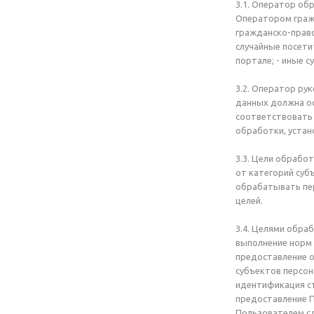
3.1. Оператор об
Оператором гражд
гражданско-право
случайные посети
портале; - иные 
3.2. Оператор ру
данных должна ос
соответствовать 
обработки, уста
3.3. Цели обрабо
от категорий суб
обрабатывать пер
целей.
3.4. Целями обра
выполнение норм 
предоставление о
субъектов персон
идентификация ст
предоставление П
Пользователем сд