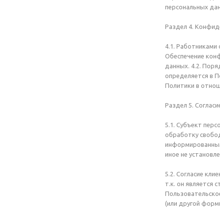
персональных дан
Раздел 4. Конфи
4.1. Работниками
Обеспечение конф
данных. 4.2. Пор
определяется в П
Политики в отно
Раздел 5. Соглас
5.1. Субъект пер
обработку свобод
информированным
иное не установл
5.2. Согласие кл
т.к. он является
Пользовательское
(или другой формы