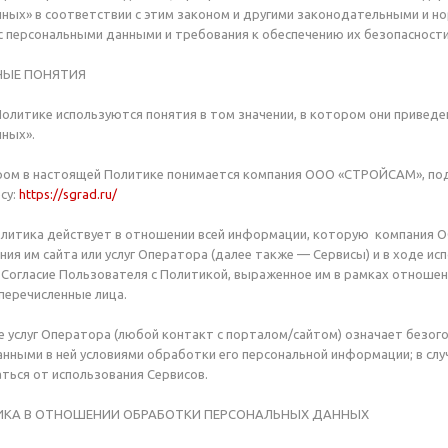
ных» в соответствии с этим законом и другими законодательными и 
 персональными данными и требования к обеспечению их безопасности
ВНЫЕ ПОНЯТИЯ
 Политике используются понятия в том значении, в котором они приведе
ных».
ром в настоящей Политике понимается компания ООО «СТРОЙСАМ», под 
су:
https://sgrad.ru/
олитика действует в отношении всей информации, которую компания 
ния им сайта или услуг Оператора (далее также — Сервисы) и в ходе 
 Согласие Пользователя с Политикой, выраженное им в рамках отношен
 перечисленные лица.
ие услуг Оператора (любой контакт с порталом/сайтом) означает безог
анными в ней условиями обработки его персональной информации; в слу
ься от использования Сервисов.
ИТИКА В ОТНОШЕНИИ ОБРАБОТКИ ПЕРСОНАЛЬНЫХ ДАННЫХ