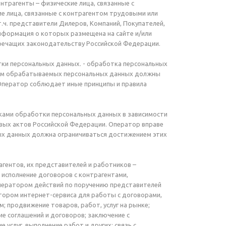
нтрагенты – физические лица, связанные с
е лица, связанные с контрагентом трудовыми или
.ч. представители Дилеров, Компаний, Покупателей,
 информация о которых размещена на сайте и/или
оречащих законодательству Российской Федерации.
тки персональных данных. - обработка персональных
бъем обрабатываемых персональных данных должны
Оператор соблюдает иные принципы и правила
оками обработки персональных данных в зависимости
вых актов Российской Федерации. Оператор вправе
ых данных должна ограничиваться достижением этих
гентов, их представителей и работников –
 исполнение договоров с контрагентами,
ператором действий по поручению представителей
тором интернет-сервиса для работы с договорами,
; продвижение товаров, работ, услуг на рынке;
ие соглашений и договоров; заключение с
услуг, выполнение работ и других; связь с