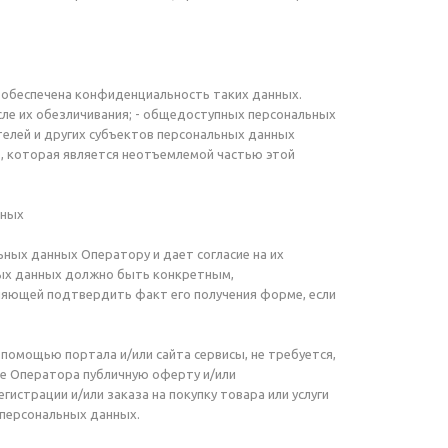
 обеспечена конфиденциальность таких данных.
сле их обезличивания; - общедоступных персональных
елей и других субъектов персональных данных
), которая является неотъемлемой частью этой
нных
ьных данных Оператору и дает согласие на их
ьных данных должно быть конкретным,
яющей подтвердить факт его получения форме, если
помощью портала и/или сайта сервисы, не требуется,
те Оператора публичную оферту и/или
истрации и/или заказа на покупку товара или услуги
о персональных данных.