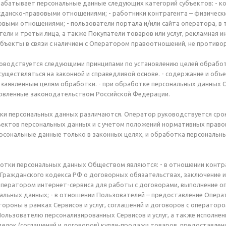
рабатывает персональные данные следующих категорий субъектов: - ко
анско-правовыми отношениями; - работники контрагента – физически
выми отношениями; - пользователи портала и/или сайта оператора, в т
тели и третьи лица, а также Покупатели товаров или услуг, рекламная
субъекты в связи с наличием с Оператором правоотношений, не против
ководствуется следующими принципами по установлению целей обрабо
уществляться на законной и справедливой основе. - содержание и о
заявленным целям обработки. - при обработке персональных данных 
новленные законодательством Российской Федерации.
тки персональных данных различаются. Оператор руководствуется ср
ъектов персональных данных и с учетом положений нормативных право
сональные данные только в законных целях, и обработка персональн
ботки персональных данных Обществом являются: - в отношении контра
Гражданского кодекса РФ о договорных обязательствах, заключение и
ператором интернет-сервиса для работы с договорами, выполнение о
альных данных; - в отношении Пользователей – предоставление Опера
ороны в рамках Сервисов и услуг, соглашений и договоров с оператором
ользователю персонализированных Сервисов и услуг, а также исполнен
елок (соглашений и договоров) купли-продажи товаров, предоставление 