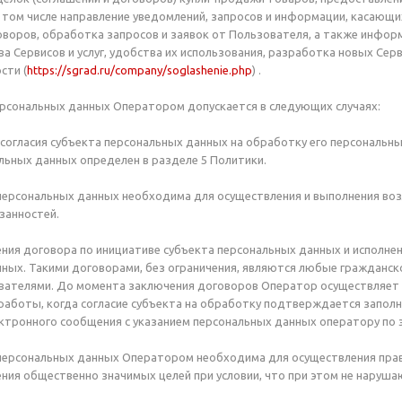
 том числе направление уведомлений, запросов и информации, касающих
оворов, обработка запросов и заявок от Пользователя, а также инфор
а Сервисов и услуг, удобства их использования, разработка новых Серв
сти (
https://sgrad.ru/company/soglashenie.php
) .
ерсональных данных Оператором допускается в следующих случаях:
ии согласия субъекта персональных данных на обработку его персональ
льных данных определен в разделе 5 Политики.
 персональных данных необходима для осуществления и выполнения в
занностей.
чения договора по инициативе субъекта персональных данных и исполне
ных. Такими договорами, без ограничения, являются любые гражданск
вателями. До момента заключения договоров Оператор осуществляет 
аботы, когда согласие субъекта на обработку подтверждается заполне
ктронного сообщения с указанием персональных данных оператору по 
 персональных данных Оператором необходима для осуществления прав
ния общественно значимых целей при условии, что при этом не наруш