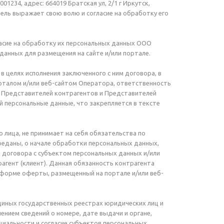
234, адрес: 664019 Братская ул, 2/1 г Иркутск,
ель выражает свою волю и согласие на обработку его
ласие на обработку их персональных данных ООО
анных для размещения на сайте и/или портале.
 в целях исполнения заключенного с ним договора, в
рталом и/или веб-сайтом Оператора, ответственность
я Представителей контрагентов и Представителей
 персональные данные, что закрепляется в тексте
 лица, не принимает на себя обязательства по
еданы, о начале обработки персональных данных,
договора с субъектом персональных данных и/или
агент (клиент). Данная обязанность контрагента
в форме оферты, размещенный на портале и/или веб-
диных государственных реестрах юридических лиц и
ием сведений о номере, дате выдачи и органе,
иальности и согласие субъектов персональных