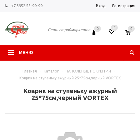
+7 3952 55-99-99
Вход
Регистрация
0
0
0
Сеть строймаркетов
МЕНЮ
Главная
-
Каталог
-
НАПОЛЬНЫЕ ПОКРЫТИЯ
-
Коврик на ступеньку ажурный 25*75см,черный VORTEX
Коврик на ступеньку ажурный
25*75см,черный VORTEX