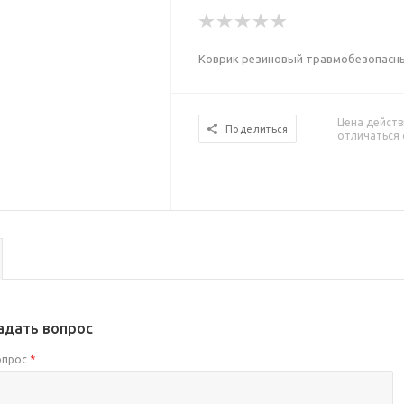
Коврик резиновый травмобезопасн
Цена действ
Поделиться
отличаться 
адать вопрос
опрос
*