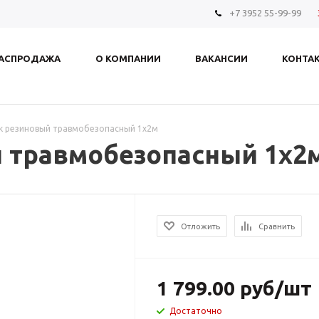
+7 3952 55-99-99
АСПРОДАЖА
О КОМПАНИИ
ВАКАНСИИ
КОНТА
к резиновый травмобезопасный 1х2м
 травмобезопасный 1х2
Отложить
Сравнить
1 799.00
руб
/шт
Достаточно