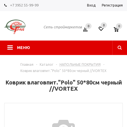
+7 3952 55-99-99
Вход
Регистрация
0
0
0
Сеть строймаркетов
МЕНЮ
Главная
-
Каталог
-
НАПОЛЬНЫЕ ПОКРЫТИЯ
-
Коврик влаговпит."Polo" 50*80см черный //VORTEX
Коврик влаговпит."Polo" 50*80см черный
//VORTEX