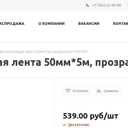
+7 3952 55-99-99
АСПРОДАЖА
О КОМПАНИИ
ВАКАНСИИ
КОНТА
воскользящая лента 50мм*5м, прозрачная VORTEX
я лента 50мм*5м, прозр
Отложить
Сравнить
539.00
руб
/шт
Достаточно