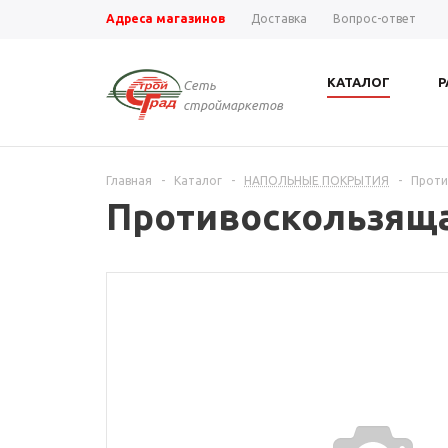
Адреса магазинов
Доставка
Вопрос-ответ
КАТАЛОГ
Р
Сеть
строймаркетов
Главная
-
Каталог
-
НАПОЛЬНЫЕ ПОКРЫТИЯ
-
Проти
Противоскользяща