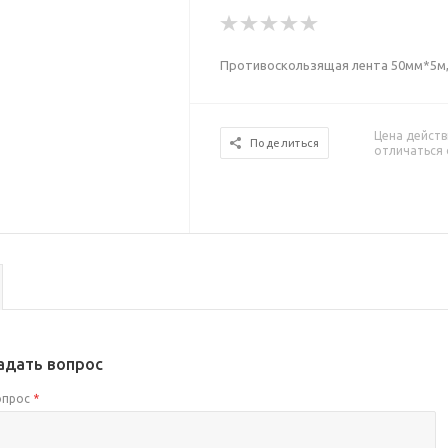
Противоскользящая лента 50мм*5м
Цена действ
Поделиться
отличаться 
адать вопрос
опрос
*